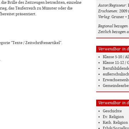
 die Brille des Zeitzeugen betrachten, einzelne
Autor/Regisseur
:
ieg, das Täuferreich zu Münster oder die
Erschienen
: 2009
ereitet präsentiert.
Verlag
: Gruner +
Regional bezogen 
Zeitlich bezogen a
gorie "Texte / Zeitschriftenartikel".
Verwendbar in de
Klasse 5-10 / 
»
Klasse 11-12 
Berufsbildend
außerschulisc
Erwachsenenb
Gemeindearbe
Verwendbar in de
Geschichte
Ev. Religion
Kath. Religion
Ethik/Sozialk