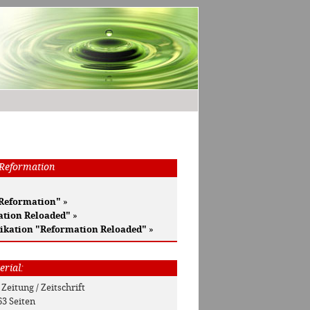
 Reformation
 Reformation"
»
ation Reloaded"
»
ikation "Reformation Reloaded"
»
erial:
: Zeitung / Zeitschrift
63 Seiten