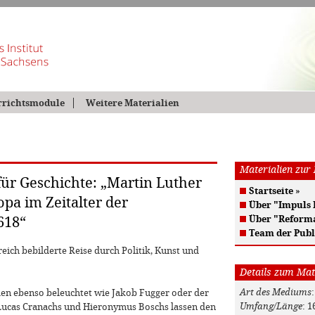
rrichtsmodule
Weitere Materialien
Materialien zur
ür Geschichte: „Martin Luther
Startseite
»
pa im Zeitalter der
Über "Impuls
Über "Reform
618“
Team der Publ
reich bebilderte Reise durch Politik, Kunst und
Details zum Mat
Art des Mediums
en ebenso beleuchtet wie Jakob Fugger oder der
Umfang/Länge
: 1
r Lucas Cranachs und Hieronymus Boschs lassen den