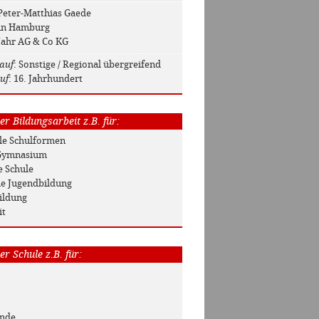
 Peter-Matthias Gaede
 in Hamburg
 Jahr AG & Co KG
auf
: Sonstige / Regional übergreifend
uf
: 16. Jahrhundert
r Bildungsarbeit z.B. für:
Alle Schulformen
/ Gymnasium
e Schule
he Jugendbildung
ildung
it
r Schule z.B. für:
unde