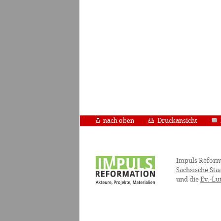
nach oben
Druckansicht
Impuls Reform
Sächsische Sta
und die
Ev.-Lu