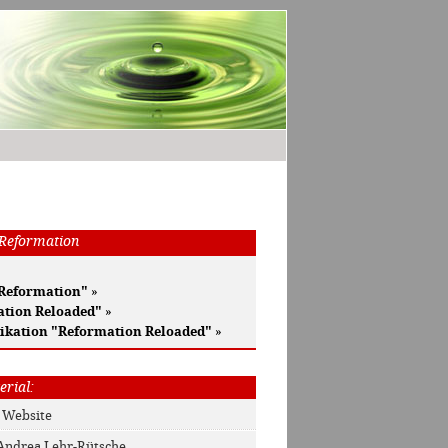
 Reformation
 Reformation"
»
ation Reloaded"
»
ikation "Reformation Reloaded"
»
erial:
: Website
 Andrea Lehr-Rütsche