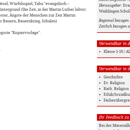
ätsel, Würfelsspiel, Tabu "evangelisch –
Herausgeber
: Ev
intergrund (Die Zeit, in der Martin Luther lebte):
Waiblingen Schu
oster, Ängste der Menschen zur Zeit Martin
Regional bezogen 
er Bauern, Bauernkrieg, Schulen)
Zeitlich bezogen a
egorie "Kopiervorlage".
Verwendbar in de
»
Klasse 5-10 / 
Verwendbar in de
Geschichte
Ev. Religion
Kath. Religion
Ethik/Sozialk
Fächerübergre
Ihr Feedback zu
Bei der Material