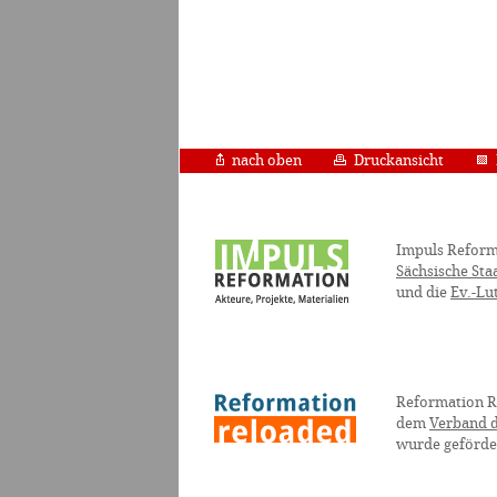
nach oben
Druckansicht
Impuls Reform
Sächsische Sta
und die
Ev.-Lu
Reformation R
dem
Verband d
wurde geförde