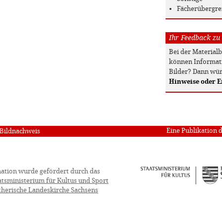
Fächerübergre
Ihr Feedback zu
Bei der Material
können Informati
Bilder? Dann wür
Hinweise oder 
Eine Publikation 
Bildnachweis
ation wurde gefördert durch das
atsministerium für Kultus und Sport
therische Landeskirche Sachsens