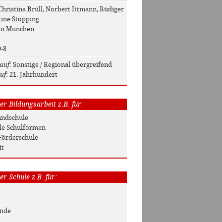
 Christina Brüll, Norbert Ittmann, Rüdiger
tine Stopping
 in München
9-8
auf
: Sonstige / Regional übergreifend
uf
: 21. Jahrhundert
r Bildungsarbeit z.B. für:
rundschule
Alle Schulformen
Förderschule
it
r Schule z.B. für:
unde