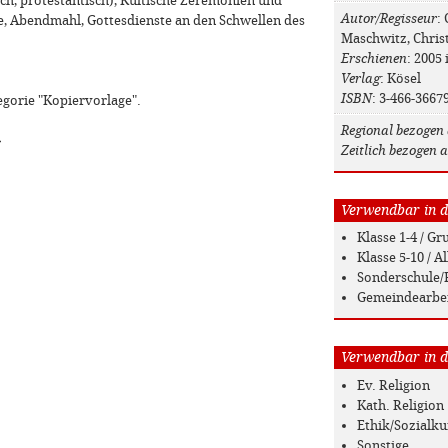
h, protestantisch), Kultische Zeremonien und
Autor/Regisseur
:
e, Abendmahl, Gottesdienste an den Schwellen des
Maschwitz, Chris
Erschienen
: 2005
Verlag
: Kösel
ISBN
: 3-466-3667
egorie "Kopiervorlage".
Regional bezogen 
»
Zeitlich bezogen a
Verwendbar in de
Klasse 1-4 / G
Klasse 5-10 / 
Sonderschule/
Gemeindearbe
Verwendbar in de
Ev. Religion
Kath. Religion
Ethik/Sozialk
Sonstige