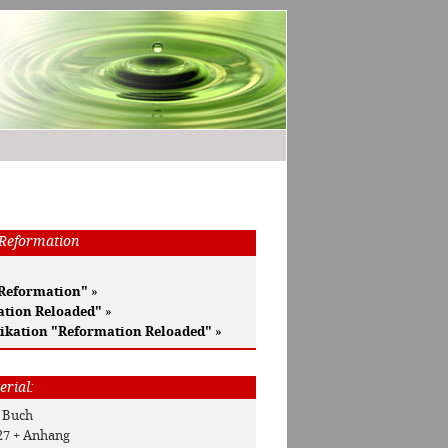
 Reformation
 Reformation"
»
ation Reloaded"
»
ikation "Reformation Reloaded"
»
erial:
: Buch
127 + Anhang