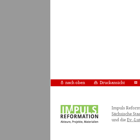
nach oben
Druckansicht
Impuls Reform
Sächsische Sta
und die
Ev.-Lu