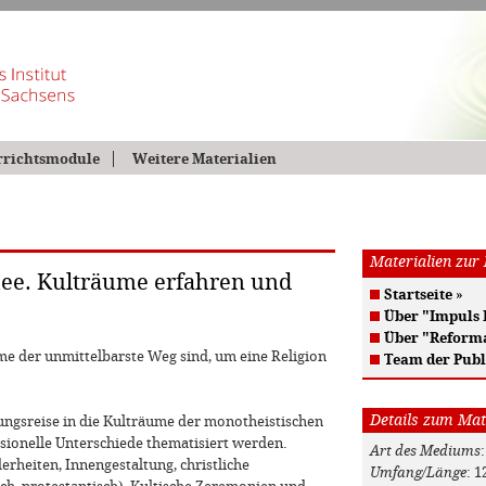
rrichtsmodule
Weitere Materialien
Materialien zur
hee. Kulträume erfahren und
Startseite
»
Über "Impuls
Über "Reform
ume der unmittelbarste Weg sind, um eine Religion
Team der Publ
Details zum Mat
ungsreise in die Kulträume der monotheistischen
sionelle Unterschiede thematisiert werden.
Art des Mediums
rheiten, Innengestaltung, christliche
Umfang/Länge
: 