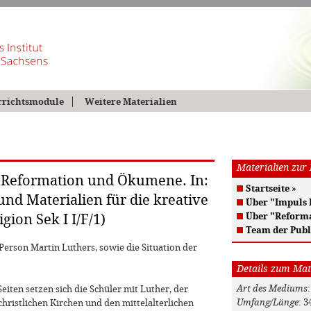
rrichtsmodule
Weitere Materialien
Materialien zur
– Reformation und Ökumene. In:
Startseite
»
und Materialien für die kreative
Über "Impuls
Über "Reform
gion Sek I I/F/1)
Team der Publ
erson Martin Luthers, sowie die Situation der
Details zum Mat
Art des Mediums
iten setzen sich die Schüler mit Luther, der
Umfang/Länge
: 3
ristlichen Kirchen und den mittelalterlichen