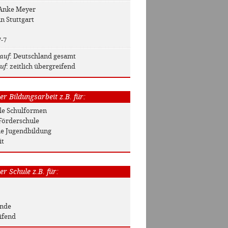
 Anke Meyer
in Stuttgart
7-7
auf
: Deutschland gesamt
uf
: zeitlich übergreifend
r Bildungsarbeit z.B. für:
Alle Schulformen
Förderschule
he Jugendbildung
it
r Schule z.B. für:
unde
ifend