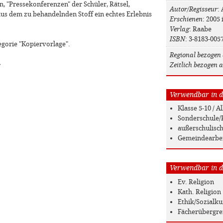
 "Pressekonferenzen" der Schüler, Rätsel,
Autor/Regisseur
:
s dem zu behandelnden Stoff ein echtes Erlebnis
Erschienen
: 2005 
Verlag
: Raabe
ISBN
: 3-8183-005
egorie "Kopiervorlage".
Regional bezogen 
»
Zeitlich bezogen a
Verwendbar in de
Klasse 5-10 / 
Sonderschule/
außerschulisc
Gemeindearbe
Verwendbar in de
Ev. Religion
Kath. Religion
Ethik/Sozialk
Fächerübergre