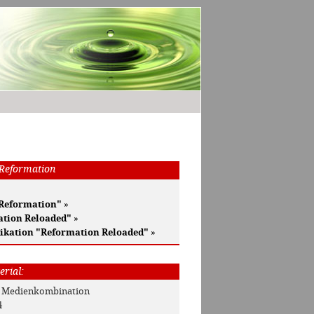
 Reformation
 Reformation"
»
ation Reloaded"
»
ikation "Reformation Reloaded"
»
erial:
: Medienkombination
4