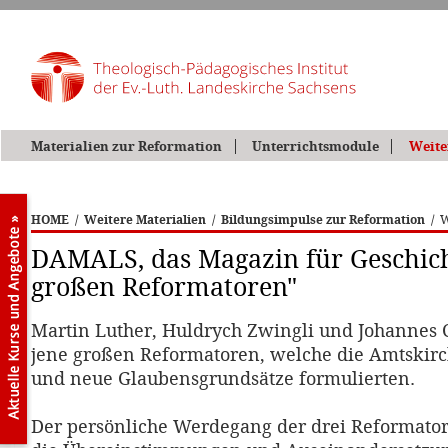
Materialien zur Reformation
Unterrichtsmodule
Weite
HOME
/
Weitere Materialien
/
Bildungsimpulse zur Reformation
/
W
DAMALS, das Magazin für Geschich
großen Reformatoren"
Mar­tin Lu­ther, Huld­rych Zwing­li und Jo­han­nes
jene großen Reformatoren, welche die Amtskirch
und neue Glaubensgrundsätze formulierten.
Der persönliche Werdegang der drei Reformato