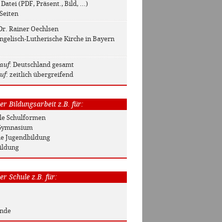
 Datei (PDF, Präsent., Bild, ...)
 Seiten
 Dr. Rainer Oechlsen
ngelisch-Lutherische Kirche in Bayern
auf
: Deutschland gesamt
uf
: zeitlich übergreifend
r Bildungsarbeit z.B. für:
Alle Schulformen
/ Gymnasium
he Jugendbildung
ildung
r Schule z.B. für:
unde