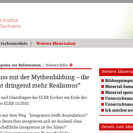
rrichtsmodule
Weitere Materialien
pulse zur Reformation
/
Weitere Infos
Weitere Materia
uss mit der Mythenbildung – die
Bildungsimpul
ht dringend mehr Realismus”
Material-Sam
Material spezi
g und Islamfragen der ELKB fordert ein Ende der
Unterrichtsma
er ELKB 11/2010.
Unterrichtsma
Ich möchte ne
n aus dem Weg. "Integration heißt Assimilation?"
e Deutschen integrieren sich im Ausland ohne
Details zum Mat
chaftliche Integration ist der Islam?"