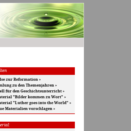
lien
se zur Reformation
»
mlung zu den Themenjahren
»
ell für den Geschichtsunterricht
»
terial "Bilder kommen zu Wort"
»
terial "Luther goes into the World"
»
ue Materialien vorschlagen
»
erial: