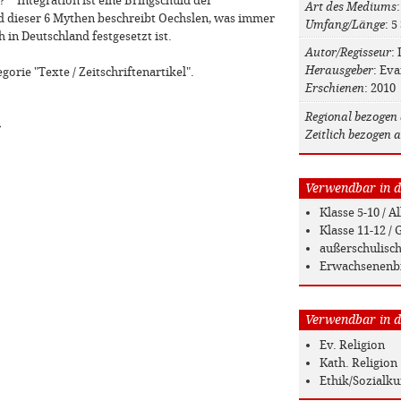
 "Integration ist eine Bringschuld der
Art des Mediums
:
 dieser 6 Mythen beschreibt Oechslen, was immer
Umfang/Länge
: 5
in Deutschland festgesetzt ist.
Autor/Regisseur
:
Herausgeber
: Eva
gorie "Texte / Zeitschriftenartikel".
Erschienen
: 2010
Regional bezogen 
»
Zeitlich bezogen a
Verwendbar in de
Klasse 5-10 / 
Klasse 11-12 
außerschulisc
Erwachsenenb
Verwendbar in de
Ev. Religion
Kath. Religion
Ethik/Sozialk