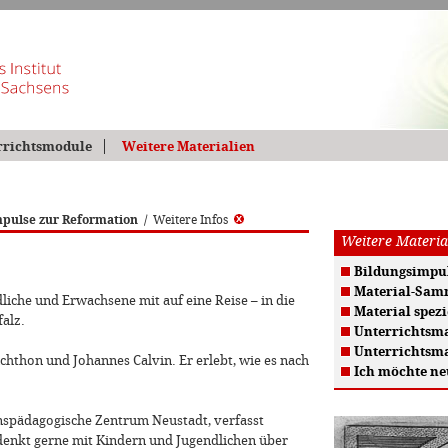
rrichtsmodule
Weitere Materialien
pulse zur Reformation
/
Weitere Infos
Weitere Materia
Bildungsimpul
Material-Sam
liche und Erwachsene mit auf eine Reise – in die
Material spezi
falz.
Unterrichtsma
Unterrichtsma
chthon und Johannes Calvin. Er erlebt, wie es nach
Ich möchte ne
onspädagogische Zentrum Neustadt, verfasst
denkt gerne mit Kindern und Jugendlichen über