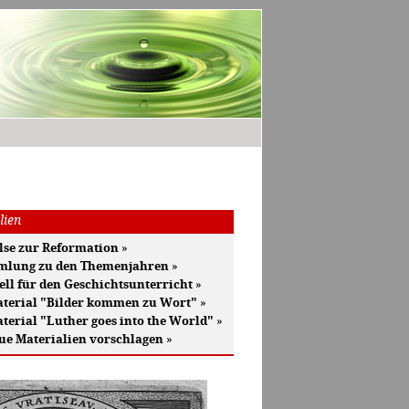
lien
se zur Reformation
»
mlung zu den Themenjahren
»
ell für den Geschichtsunterricht
»
terial "Bilder kommen zu Wort"
»
terial "Luther goes into the World"
»
ue Materialien vorschlagen
»