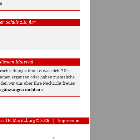
it
r Schule z.B. für:
 diesem Material
beschreibung stimmt etwas nicht? Sie
onen ergänzen oder haben zusätzliche
den wir uns über Ihre Nachricht freuen!
Ergänzungen melden
»
des TPI Moritzburg © 2026
Impressum