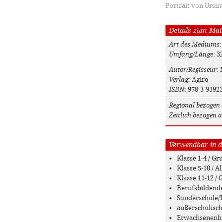
Portrait von Ursin
Details zum Mat
Art des Mediums
Umfang/Länge
: 3
Autor/Regisseur
:
Verlag
: Agiro
ISBN
: 978-3-9392
Regional bezogen 
Zeitlich bezogen a
Verwendbar in de
Klasse 1-4 / G
Klasse 5-10 / 
Klasse 11-12 
Berufsbildend
Sonderschule/
außerschulisc
Erwachsenenb