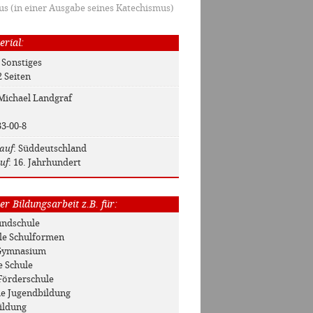
us (in einer Ausgabe seines Katechismus)
erial:
: Sonstiges
2 Seiten
 Michael Landgraf
33-00-8
auf
: Süddeutschland
uf
: 16. Jahrhundert
r Bildungsarbeit z.B. für:
rundschule
Alle Schulformen
/ Gymnasium
e Schule
Förderschule
he Jugendbildung
ildung