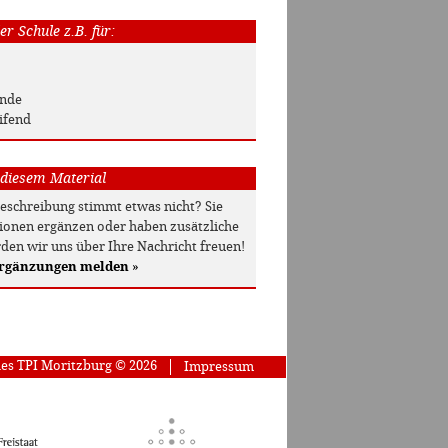
r Schule z.B. für:
unde
ifend
 diesem Material
beschreibung stimmt etwas nicht? Sie
onen ergänzen oder haben zusätzliche
den wir uns über Ihre Nachricht freuen!
Ergänzungen melden
»
des TPI Moritzburg © 2026
Impressum