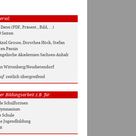
erial:
 Datei (PDF, Präsent., Bild, ...)
0 Seiten
 Axel Grosse, Dorothea Höck, Stefan
ten Passin
angelische Akademien Sachsen-Anhalt
 in Wittenberg/Neudietendorf
uf
: zeitlich übergreifend
r Bildungsarbeit z.B. für:
Alle Schulformen
/ Gymnasium
e Schule
he Jugendbildung
it