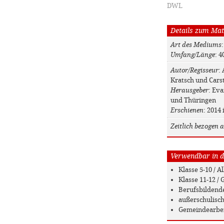
DWL
Details zum Mat
Art des Mediums
:
Umfang/Länge
: 4
Autor/Regisseur
:
Kratsch und Cars
Herausgeber
: Ev
und Thüringen
Erschienen
: 2014
Zeitlich bezogen a
Verwendbar in de
Klasse 5-10 / 
Klasse 11-12 
Berufsbildend
außerschulisc
Gemeindearbe