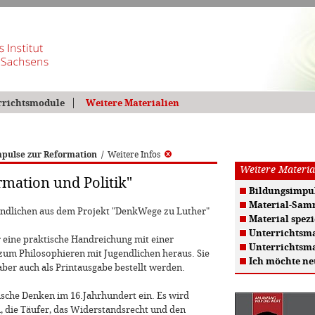
rrichtsmodule
Weitere Materialien
pulse zur Reformation
/
Weitere Infos
Weitere Materia
mation und Politik"
Bildungsimpul
Material-Sam
ndlichen aus dem Projekt "DenkWege zu Luther"
Material spezi
Unterrichtsma
 eine praktische Handreichung mit einer
Unterrichtsma
m Philosophieren mit Jugendlichen heraus. Sie
Ich möchte ne
aber auch als Printausgabe bestellt werden.
tische Denken im 16.Jahrhundert ein. Es wird
, die Täufer, das Widerstandsrecht und den