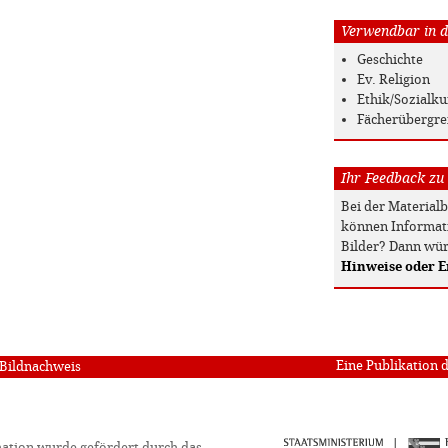
Verwendbar in de
Geschichte
Ev. Religion
Ethik/Sozialk
Fächerübergre
Ihr Feedback zu
Bei der Material
können Informati
Bilder? Dann wür
Hinweise oder 
Eine Publikation 
Bildnachweis
ation wurde gefördert durch das