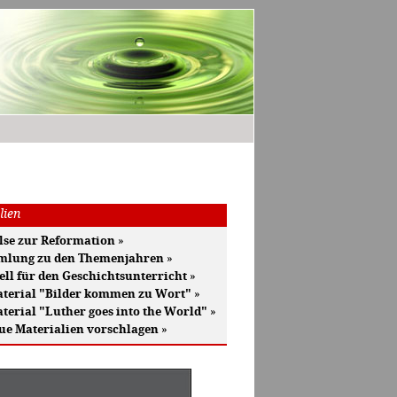
lien
se zur Reformation
»
mlung zu den Themenjahren
»
ell für den Geschichtsunterricht
»
terial "Bilder kommen zu Wort"
»
terial "Luther goes into the World"
»
ue Materialien vorschlagen
»