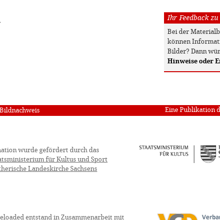
Ihr Feedback zu
»
Bei der Material
können Informati
Bilder? Dann wür
Hinweise oder 
Eine Publikation 
Bildnachweis
ation wurde gefördert durch das
atsministerium für Kultus und Sport
therische Landeskirche Sachsens
eloaded entstand in Zusammenarbeit mit