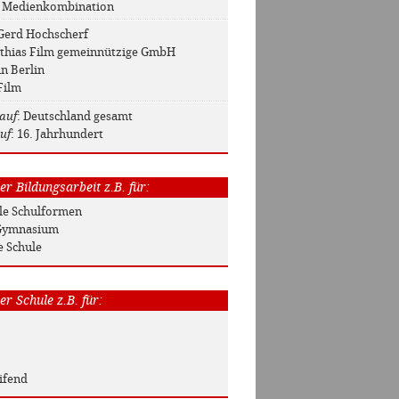
: Medienkombination
 Gerd Hochscherf
tthias Film gemeinnützige GmbH
in Berlin
Film
auf
: Deutschland gesamt
uf
: 16. Jahrhundert
r Bildungsarbeit z.B. für:
Alle Schulformen
/ Gymnasium
e Schule
r Schule z.B. für:
ifend