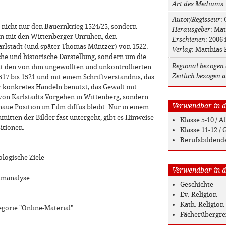
Art des Mediums
Autor/Regisseur
:
 nicht nur den Bauernkrieg 1524/25, sondern
Herausgeber
: Ma
en mit den Wittenberger Unruhen, den
Erschienen
: 2006 
rlstadt (und später Thomas Müntzer) von 1522.
Verlag
: Matthias 
che und historische Darstellung, sondern um die
Regional bezogen 
it den von ihm ungewollten und unkontrollierten
Zeitlich bezogen a
517 bis 1521 und mit einem Schriftverständnis, das
für konkretes Handeln benutzt, das Gewalt mit
ur von Karlstadts Vorgehen in Wittenberg, sondern
Verwendbar in de
ue Position im Film diffus bleibt. Nur in einem
mitten der Bilder fast untergeht, gibt es Hinweise
Klasse 5-10 / 
sitionen.
Klasse 11-12 
Berufsbildend
logische Ziele
Verwendbar in de
ilmanalyse
Geschichte
Ev. Religion
Kath. Religion
egorie "Online-Material".
Fächerübergre