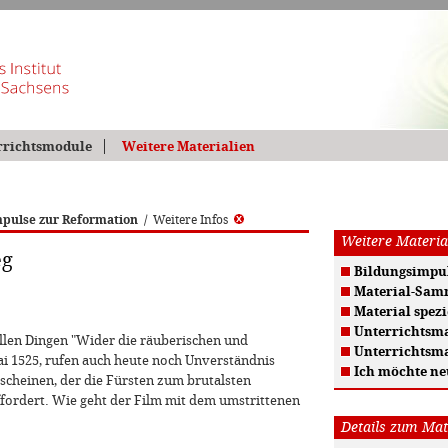
rrichtsmodule
Weitere Materialien
pulse zur Reformation
/
Weitere Infos
Weitere Materia
eg
Bildungsimpul
Material-Sam
Material spezi
Unterrichtsma
llen Dingen "Wider die räuberischen und
Unterrichtsma
 1525, rufen auch heute noch Unverständnis
Ich möchte ne
scheinen, der die Fürsten zum brutalsten
fordert. Wie geht der Film mit dem umstrittenen
Details zum Mat