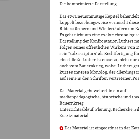
Die komprimierte Darstellung
Das etwa neunminütige Kapitel behandelt
koppelt beziehungsweise vermischt dies
Bilderstürmern und Wiedertäufern um Ka
Es geht nicht um eine exakte chronologis
Darstellung der Konfrontation Luthers m
Folgen seines öffentlichen Wirkens von 1
sein "sola scriptura" als Rechtfertigung 
einschließt. Luther ist entsetzt, nicht n
auch vom Bauernkrieg, wobei Luthers gena
kurzen inneren Monolog, der allerdings in
auf seine in den Schriften vertretenen Po
Das Material geht weiterhin ein auf:
medienpädagogische, historische und theo
Bauernkrieg
Unterrichtsablauf, Planung, Recherche, F
Zusatzmaterial
Das Material ist eingeordnet in der Kat