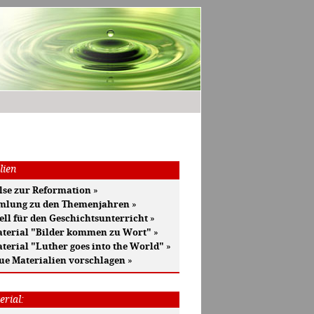
lien
se zur Reformation
»
mlung zu den Themenjahren
»
ell für den Geschichtsunterricht
»
terial "Bilder kommen zu Wort"
»
terial "Luther goes into the World"
»
ue Materialien vorschlagen
»
erial: