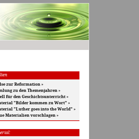
lien
se zur Reformation
»
mlung zu den Themenjahren
»
ell für den Geschichtsunterricht
»
terial "Bilder kommen zu Wort"
»
terial "Luther goes into the World"
»
ue Materialien vorschlagen
»
erial: