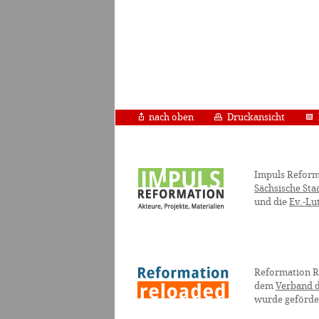
nach oben
Druckansicht
Impuls Reform
Sächsische Sta
und die
Ev.-Lu
Reformation R
dem
Verband d
wurde geförde