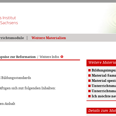
rrichtsmodule
Weitere Materialien
pulse zur Reformation
/
Weitere Infos
Weitere Materia
Bildungsimpul
Material-Sam
d Bildungsstandards
Material spezi
Unterrichtsma
ftigen sich mit folgenden Inhalten:
Unterrichtsma
Ich möchte ne
sen-Anhalt
Details zum Mat