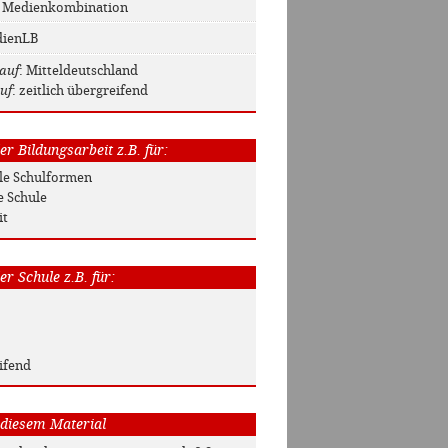
: Medienkombination
dienLB
auf
: Mitteldeutschland
uf
: zeitlich übergreifend
r Bildungsarbeit z.B. für:
Alle Schulformen
e Schule
it
r Schule z.B. für:
ifend
 diesem Material