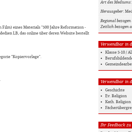
Art des Mediums
Herausgeber
: Me
Regional bezogen 
Zeitlich bezogen a
em Film) eines Materials "500 Jahre Reformation -
Medien LB, das online über deren Website bestellt
Verwendbar in de
Klasse 5-10 / 
egorie "Kopiervorlage".
Berufsbildend
Gemeindearbe
»
Verwendbar in de
Geschichte
Ev. Religion
Kath. Religion
Fächerübergre
Ihr Feedback zu