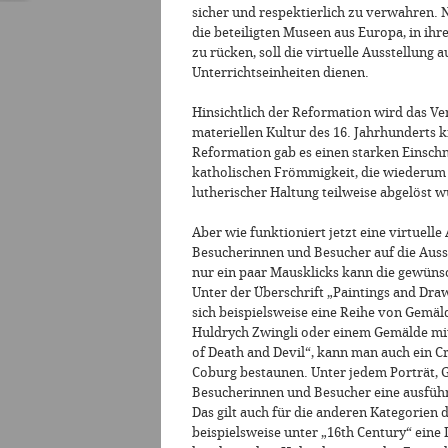
sicher und respektierlich zu verwahren.
die beteiligten Museen aus Europa, in ih
zu rücken, soll die virtuelle Ausstellung
Unterrichtseinheiten dienen.
Hinsichtlich der Reformation wird das Ve
materiellen Kultur des 16. Jahrhunderts k
Reformation gab es einen starken Einschni
katholischen Frömmigkeit, die wiederum 
lutherischer Haltung teilweise abgelöst w
Aber wie funktioniert jetzt eine virtuell
Besucherinnen und Besucher auf die Ausst
nur ein paar Mausklicks kann die gewün
Unter der Überschrift „Paintings and Dra
sich beispielsweise eine Reihe von Gemä
Huldrych Zwingli oder einem Gemälde mit 
of Death and Devil“, kann man auch ein C
Coburg bestaunen. Unter jedem Porträt, 
Besucherinnen und Besucher eine ausfüh
Das gilt auch für die anderen Kategorien d
beispielsweise unter „16th Century“ eine D