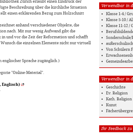
bibliothek Zürich erlaubt einen Eindruck der
Verwendbar in de
ügte Beschreibung über die kirchliche Situation
tellt einen erklärenden Bezug zum Holzschnitt
Klasse 1-4 / G
Klasse 5-10 / 
 zeichnet anhand verschiedener Objekte, die
Klasse 11-12 
ion nach. Mit nur wenig Aufwand gibt die
Berufsbildend
 in und vor die Zeit der Reformation und schafft
Sonderschule/
n Wunsch die einzelnen Elemente nicht nur virtuell
außerschulisc
Von Schülern f
Erwachsenenb
in englischer Sprache zugänglich.)
Gemeindearbe
egorie "Online-Material".
Verwendbar in de
 Englisch)
Geschichte
»
Ev. Religion
Kath. Religion
Kunst
Fächerübergre
Ihr Feedback zu