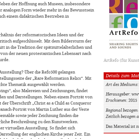
 Neben der Hoffnung auch Museen, insbesondere
rer analogen Form wieder mehr in das Bewusstsein
 auch einem didaktischen Bestreben in
rhältnis der reformatorischen Ideen und der
ritisch aufgeschlüsselt. Mit dem Bildersturm der
tt in die Tradition der spätmittelalterlichen und
von der neuen protestantischen Lebensart nach
urde.
ArtRefo (für Kuns
e Ausstellung? Über die Refo500 gelangen
Details zum Mat
ellungsseite der „Rare Reformation Relics“. Mit
Art des Mediums
schte Thematik ausgewählt werden.
wings“, also Malereien und Zeichnungen, findet
Herausgeber
: ww
lden und Darstellungen. Neben einem Porträt von
Erschienen
: 2015
der Überschrift „Christ as a Child as Conqueror
ranach-Porträt von Martin Luther aus der Veste
Regional bezogen 
Gemälde sowie jeder Zeichnung finden die
Zeitlich bezogen a
rliche Beschreibung zu den Kunstwerken.
Das Material ist 
er virtuellen Ausstellung. So findet sich
arstellung der englischen Kirche jener Zeit. Ein