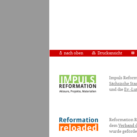
nach oben
Druckansicht
Impuls Reform
Sächsische Sta
und die
Ev.-Lu
Reformation R
dem
Verband d
wurde geförde