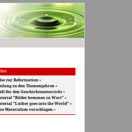
lien
se zur Reformation
»
mlung zu den Themenjahren
»
ell für den Geschichtsunterricht
»
terial "Bilder kommen zu Wort"
»
terial "Luther goes into the World"
»
ue Materialien vorschlagen
»