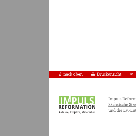
nach oben
Druckansicht
Impuls Reform
Sächsische Sta
und die
Ev.-Lu