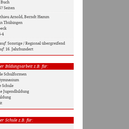
: Buch
67 Seiten
tthieu Arnold, Berndt Hamm
 in Thübingen
beck
3-4
auf
: Sonstige / Regional übergreifend
uf
: 16. Jahrhundert
r Bildungsarbeit z.B. für:
Alle Schulformen
/ Gymnasium
e Schule
he Jugendbildung
ildung
it
r Schule z.B. für: