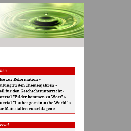
lien
se zur Reformation
»
mlung zu den Themenjahren
»
ell für den Geschichtsunterricht
»
terial "Bilder kommen zu Wort"
»
terial "Luther goes into the World"
»
ue Materialien vorschlagen
»
erial: