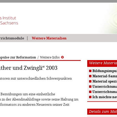
rrichtsmodule
Weitere Materialien
pulse zur Reformation
/
Weitere Infos
Weitere Materia
ther und Zwingli“ 2003
Bildungsimpul
Material-Sam
oren mit unterschiedlichen Schwerpunkten
Material spezi
Unterrichtsma
Unterrichtsma
 Bemühungen um eine einheitliche
Ich möchte ne
n in der Abendmahlsfrage sowie seine Haltung im
eformators zu anderen Neuerern seiner Zeit
Details zum Mat