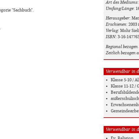
Art des Mediums
Umfang/Länge
: 1
egorie "Sachbuch".
Herausgeber
: Ma
Erschienen
: 2003
»
Verlag
: Mohr Sie
ISBN
: 3-16-14776
Regional bezogen 
Zeitlich bezogen a
Verwendbar in de
Klasse 5-10 / 
Klasse 11-12 
Berufsbildend
außerschulisc
Erwachsenenb
Gemeindearbe
Verwendbar in de
Ev. Religion