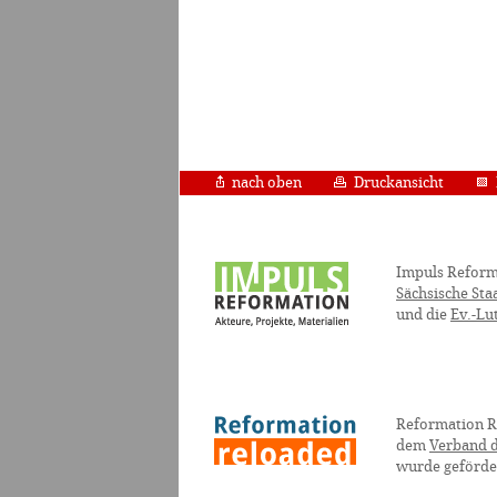
nach oben
Druckansicht
Impuls Reform
Sächsische Sta
und die
Ev.-Lu
Reformation R
dem
Verband d
wurde geförde