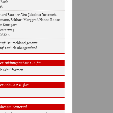
: Buch
08
hard Büttner, Veit-Jakobus Dieterich,
rmann, Eckhart Marggraf, Hanna Roose
in Stuttgart
Diesterweg
00832-5
auf
: Deutschland gesamt
uf
: zeitlich übergreifend
r Bildungsarbeit z.B. für:
Alle Schulformen
r Schule z.B. für:
 diesem Material