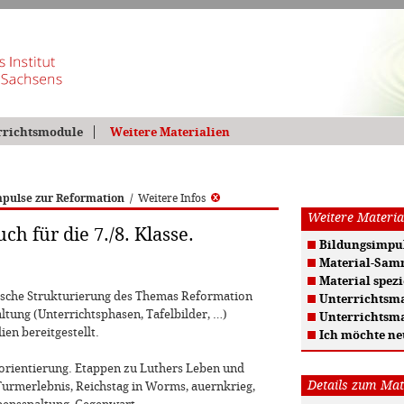
rrichtsmodule
Weitere Materialien
pulse zur Reformation
/
Weitere Infos
Weitere Materia
h für die 7./8. Klasse.
Bildungsimpul
Material-Sam
Material spezi
tische Strukturierung des Themas Reformation
Unterrichtsma
tung (Unterrichtsphasen, Tafelbilder, …)
Unterrichtsma
en bereitgestellt.
Ich möchte ne
rorientierung. Etappen zu Luthers Leben und
Details zum Mat
Turmerlebnis, Reichstag in Worms, auernkrieg,