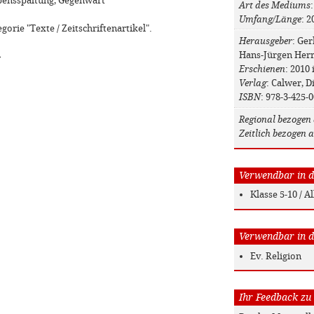
ubensspaltung, Gegenwart
Art des Mediums
Umfang/Länge
: 2
gorie "Texte / Zeitschriftenartikel".
Herausgeber
: Ger
Hans-Jürgen Her
»
Erschienen
: 2010 
Verlag
: Calwer, 
ISBN
: 978-3-425-
Regional bezogen 
Zeitlich bezogen a
Verwendbar in de
Klasse 5-10 / 
Verwendbar in de
Ev. Religion
Ihr Feedback zu