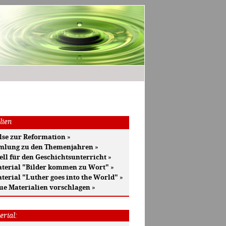
lien
se zur Reformation
»
mlung zu den Themenjahren
»
ell für den Geschichtsunterricht
»
terial "Bilder kommen zu Wort"
»
terial "Luther goes into the World"
»
ue Materialien vorschlagen
»
erial: