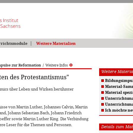
rrichtsmodule
Weitere Materialien
pulse zur Reformation
/
Weitere Infos
Weitere Materia
en des Protestantismus"
Bildungsimpul
Material-Sam
omics über Leben und Wirken berühmter
Material spezi
Unterrichtsma
Unterrichtsma
isse von Martin Luther, Johannes Calvin, Martin
Ich möchte ne
and, Johann Sebastian Bach, Johann Friedrich
hoeffer sowie Martin Luther King. Die Verbindung
gere Leser für die Themen und Personen.
Details zum Mat