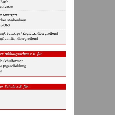
: Buch
36 Seiten
in Stuttgart
sches Medienhaus
28-08-3
auf
: Sonstige / Regional übergreifend
uf
: zeitlich übergreifend
r Bildungsarbeit z.B. für:
Alle Schulformen
he Jugendbildung
it
r Schule z.B. für: