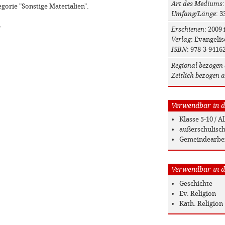
Art des Mediums
egorie "Sonstige Materialien".
Umfang/Länge
: 3
»
Erschienen
: 2009 
Verlag
: Evangeli
ISBN
: 978-3-9416
Regional bezogen 
Zeitlich bezogen a
Verwendbar in de
Klasse 5-10 / 
außerschulisc
Gemeindearbe
Verwendbar in de
Geschichte
Ev. Religion
Kath. Religion