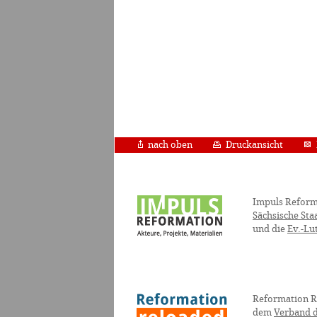
nach oben
Druckansicht
Impuls Reform
Sächsische Sta
und die
Ev.-Lu
Reformation R
dem
Verband d