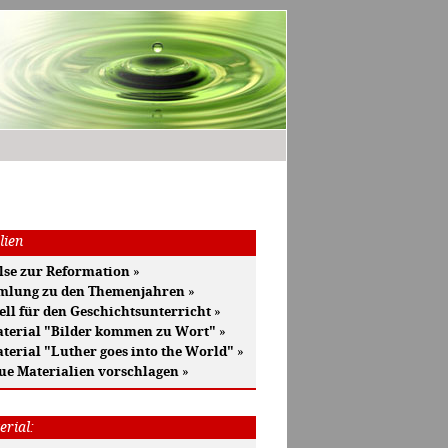
lien
se zur Reformation
»
mlung zu den Themenjahren
»
ell für den Geschichtsunterricht
»
terial "Bilder kommen zu Wort"
»
terial "Luther goes into the World"
»
ue Materialien vorschlagen
»
erial: