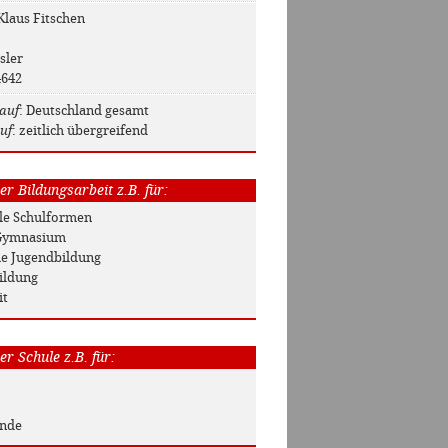
 Klaus Fitschen
sler
4642
auf
: Deutschland gesamt
uf
: zeitlich übergreifend
r Bildungsarbeit z.B. für:
Alle Schulformen
/ Gymnasium
he Jugendbildung
ildung
it
r Schule z.B. für:
unde