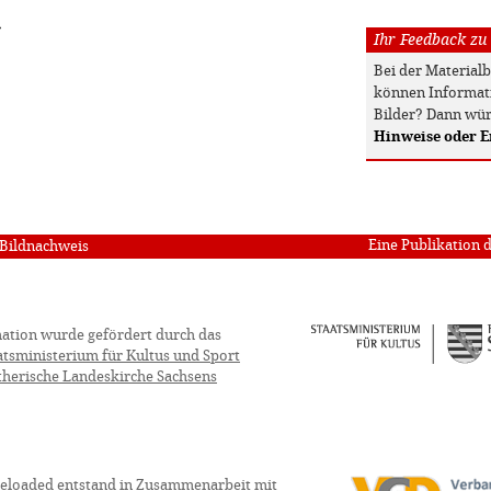
»
Ihr Feedback zu
Bei der Material
können Informati
Bilder? Dann wür
Hinweise oder 
Eine Publikation 
Bildnachweis
ation wurde gefördert durch das
atsministerium für Kultus und Sport
therische Landeskirche Sachsens
eloaded entstand in Zusammenarbeit mit