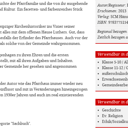
chichte der Pfarrfamilie und die von ihr ausgehende
Autor/Regisseur
:
d Kultur. Ein facetten- und farbenreiches Stück
Erschienen
: 2013
Verlag
: SCM Häns
ISBN
: 978377515
ipziger Kirchenhistoriker ins Visier seiner
Regional bezogen 
t alles mit dem offenen Hause Luthers. Gut, dass
Zeitlich bezogen a
nesfalls der Erfinder des Pfarrhauses. Auch vor der
s als solche von der Gemeinde wahrgenommen.
Verwendbar in de
enhagen zu ihren Ehren und die ersten
ellt, mit all ihren Aufgaben und Inhalten.
Klasse 5-10 / 
n der Gemeinde her gesehen und angenommen
Klasse 11-12 
außerschulisc
Erwachsenenb
t der Autor wie das Pfarrhaus immer wieder neu
Gemeindearbe
einflusst und mit in Veränderungen hineingezogen
en 1930er Jahren und auch im real existierenden
Verwendbar in de
Geschichte
Ev. Religion
Ethik/Sozialk
egorie "Sachbuch".