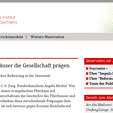
rrichtsmodule
Weitere Materialien
Materialien zur
äuser die Gesellschaft prägen
Startseite
»
Über "Impuls
d ihre Bedeutung in der Gemeinde
Über "Reform
Team der Publ
 C.G. Jung. Bundeskanzlerin Angela Merkel. Was
 einem evangelischen Pfarrhaus auf.
 unterhaltsam die Geschichte des Pfarrhauses und
Details zum Mat
verdanken diese entscheidende Prägungen dem
Art des Mediums
 sie sich bewusst gegen fromme Heuchelei auf.
Umfang/Länge
: 2