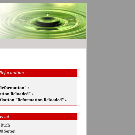
 Reformation
 Reformation"
»
ation Reloaded"
»
ikation "Reformation Reloaded"
»
erial:
: Buch
08 Seiten