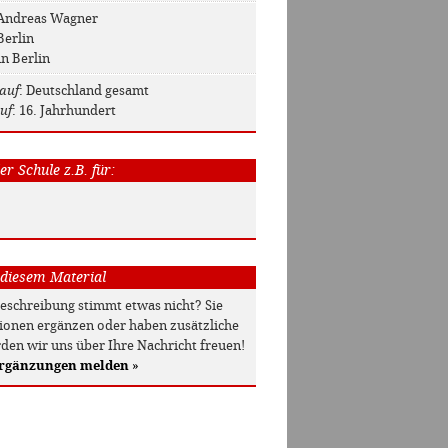
 Andreas Wagner
Berlin
in Berlin
auf
: Deutschland gesamt
uf
: 16. Jahrhundert
r Schule z.B. für:
 diesem Material
beschreibung stimmt etwas nicht? Sie
onen ergänzen oder haben zusätzliche
den wir uns über Ihre Nachricht freuen!
Ergänzungen melden
»