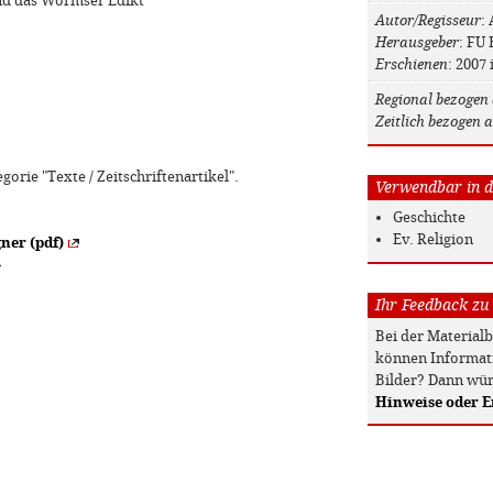
und das Wormser Edikt
Autor/Regisseur
:
Herausgeber
: FU 
Erschienen
: 2007 
Regional bezogen 
Zeitlich bezogen a
gorie "Texte / Zeitschriftenartikel".
Verwendbar in de
Geschichte
Ev. Religion
ner (pdf)
»
Ihr Feedback zu
Bei der Material
können Informati
Bilder? Dann wür
Hinweise oder 