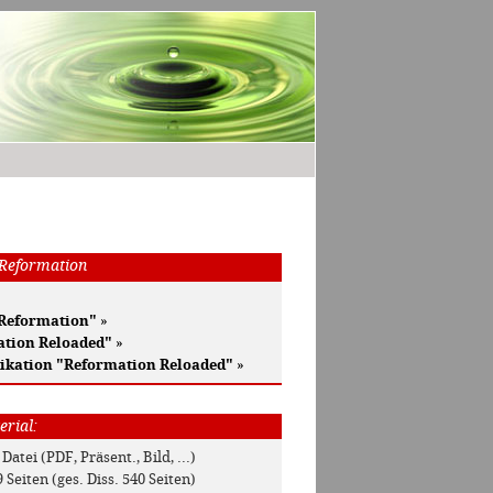
 Reformation
 Reformation"
»
ation Reloaded"
»
ikation "Reformation Reloaded"
»
erial:
 Datei (PDF, Präsent., Bild, ...)
9 Seiten (ges. Diss. 540 Seiten)