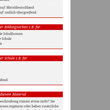
auf
: Mitteldeutschland
uf
: zeitlich übergreifend
r Bildungsarbeit z.B. für:
Alle Schulformen
e Schule
it
r Schule z.B. für:
ifend
 diesem Material
beschreibung stimmt etwas nicht? Sie
onen ergänzen oder haben zusätzliche