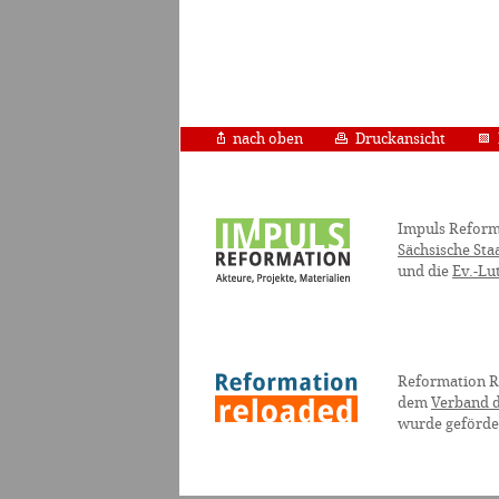
nach oben
Druckansicht
Impuls Reform
Sächsische Sta
und die
Ev.-Lu
Reformation R
dem
Verband d
wurde geförde