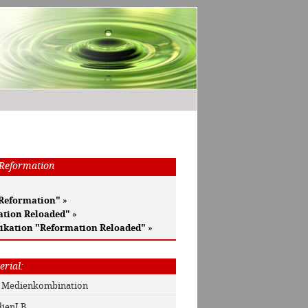
 Reformation
 Reformation"
»
ation Reloaded"
»
ikation "Reformation Reloaded"
»
erial:
: Medienkombination
dienLB