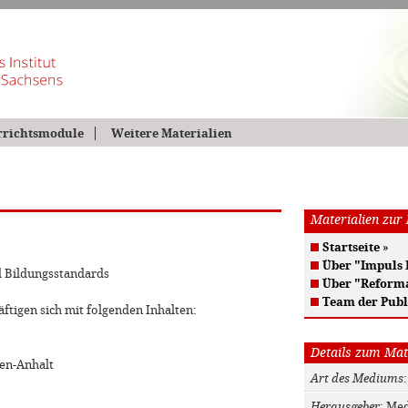
rrichtsmodule
Weitere Materialien
Materialien zur
Startseite
»
Über "Impuls
d Bildungsstandards
Über "Reform
Team der Publ
ftigen sich mit folgenden Inhalten:
Details zum Mat
sen-Anhalt
Art des Mediums
Herausgeber
: Me