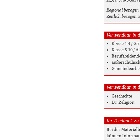
ISBN
: 978-3-8857
Regional bezogen 
Zeitlich bezogen a
Verwendbar in de
Klasse 1-4 / G
Klasse 5-10 / 
Berufsbildend
außerschulisc
Gemeindearbe
Verwendbar in de
Geschichte
Ev. Religion
Ihr Feedback zu
Bei der Material
können Informati