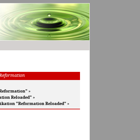
 Reformation
 Reformation"
»
ation Reloaded"
»
ikation "Reformation Reloaded"
»