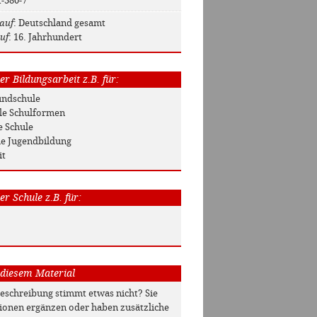
1-380-7
auf
: Deutschland gesamt
uf
: 16. Jahrhundert
r Bildungsarbeit z.B. für:
rundschule
Alle Schulformen
e Schule
he Jugendbildung
it
r Schule z.B. für:
 diesem Material
beschreibung stimmt etwas nicht? Sie
onen ergänzen oder haben zusätzliche