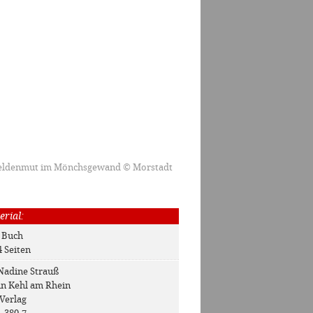
Heldenmut im Mönchsgewand © Morstadt
erial:
: Buch
4 Seiten
 Nadine Strauß
 in Kehl am Rhein
 Verlag