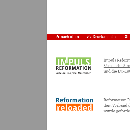
nach oben
Druckansicht
Impuls Reform
Sächsische Sta
und die
Ev.-Lu
Reformation R
dem
Verband d
wurde geförde