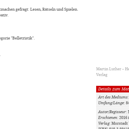
tmachen gefragt: Lesen, Rätseln und Spielen.
ativ.
gorie "Belletristik".
»
Martin Luther – 
Verlag
Details zum Mat
Art des Mediums
Umfang/Länge
: 8
Autor/Regisseur
:
Erschienen
: 2016
Verlag
: Morstadt