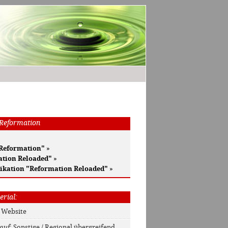
 Reformation
 Reformation"
»
ation Reloaded"
»
ikation "Reformation Reloaded"
»
erial:
: Website
auf
: Sonstige / Regional übergreifend