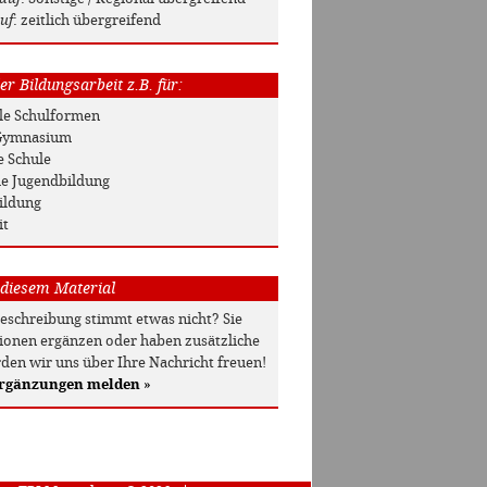
uf
: zeitlich übergreifend
r Bildungsarbeit z.B. für:
Alle Schulformen
/ Gymnasium
e Schule
he Jugendbildung
ildung
it
 diesem Material
beschreibung stimmt etwas nicht? Sie
onen ergänzen oder haben zusätzliche
den wir uns über Ihre Nachricht freuen!
Ergänzungen melden
»