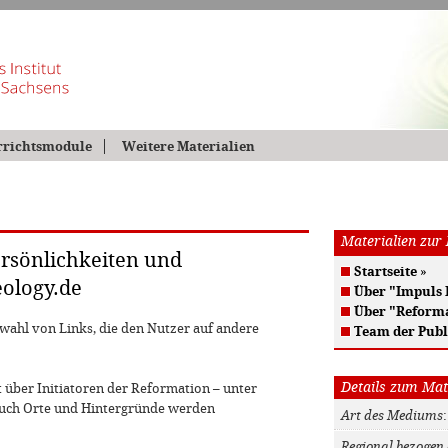
rrichtsmodule
Weitere Materialien
Materialien zur
rsönlichkeiten und
Startseite
»
ology.de
Über "Impuls
Über "Reform
wahl von Links, die den Nutzer auf andere
Team der Publ
Details zum Mat
t über Initiatoren der Reformation – unter
 auch Orte und Hintergründe werden
Art des Mediums
Regional bezogen 