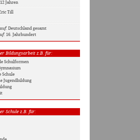
 12 Jahren
Eric Till
auf
: Deutschland gesamt
uf
: 16. Jahrhundert
r Bildungsarbeit z.B. für:
Alle Schulformen
/ Gymnasium
e Schule
he Jugendbildung
ildung
it
r Schule z.B. für:
unde