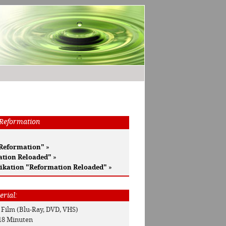
 Reformation
 Reformation"
»
ation Reloaded"
»
ikation "Reformation Reloaded"
»
erial:
: Film (Blu-Ray, DVD, VHS)
118 Minuten