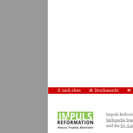
nach oben
Druckansicht
Impuls Reform
Sächsische Sta
und die
Ev.-Lu