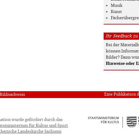
Musik
Kunst
Fächerübergre
Ihr Feedback zu
Bei der Material
können Informati
Bilder? Dann wür
Hinweise oder 
Eine Publikation 
Bildnachweis
ation wurde gefördert durch das
atsministerium für Kultus und Sport
therische Landeskirche Sachsens