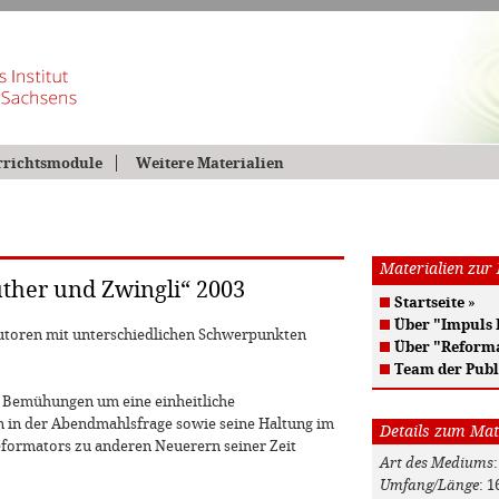
rrichtsmodule
Weitere Materialien
Materialien zur
ther und Zwingli“ 2003
Startseite
»
Über "Impuls
oren mit unterschiedlichen Schwerpunkten
Über "Reform
Team der Publ
 Bemühungen um eine einheitliche
n in der Abendmahlsfrage sowie seine Haltung im
Details zum Mat
eformators zu anderen Neuerern seiner Zeit
Art des Mediums
Umfang/Länge
: 1