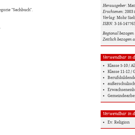
Herausgeber
: Ma
egorie "Sachbuch".
Erschienen
: 2003
Verlag
: Mohr Sie
ISBN
: 3-16-14776
»
Regional bezogen 
Zeitlich bezogen a
Verwendbar in de
Klasse 5-10 / 
Klasse 11-12 
Berufsbildend
außerschulisc
Erwachsenenb
Gemeindearbe
Verwendbar in de
Ev. Religion