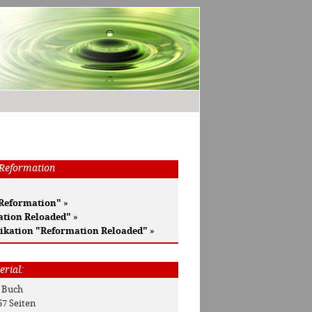
 Reformation
 Reformation"
»
ation Reloaded"
»
ikation "Reformation Reloaded"
»
erial:
: Buch
67 Seiten