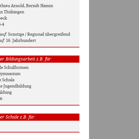
tthieu Arnold, Berndt Hamm
 in Thübingen
beck
3-4
auf
: Sonstige / Regional übergreifend
uf
: 16. Jahrhundert
r Bildungsarbeit z.B. für:
Alle Schulformen
/ Gymnasium
e Schule
he Jugendbildung
ildung
it
r Schule z.B. für: