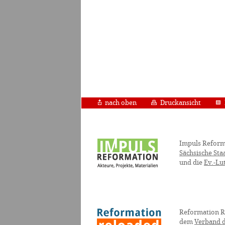
nach oben
Druckansicht
Impuls Reform
Sächsische Sta
und die
Ev.-Lu
Reformation R
dem
Verband d