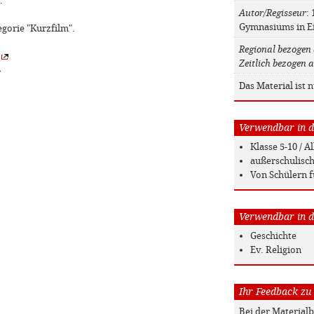
.
Autor/Regisseur
:
Gymnasiums in E
egorie "Kurzfilm".
Regional bezogen 
Zeitlich bezogen a
»
Das Material ist 
Verwendbar in de
Klasse 5-10 / 
außerschulisc
Von Schülern f
Verwendbar in de
Geschichte
Ev. Religion
Ihr Feedback zu
Bei der Material