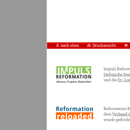
nach oben
Druckansicht
Impuls Reform
Sächsische Sta
und die
Ev.-Lu
Reformation R
dem
Verband d
wurde geförde