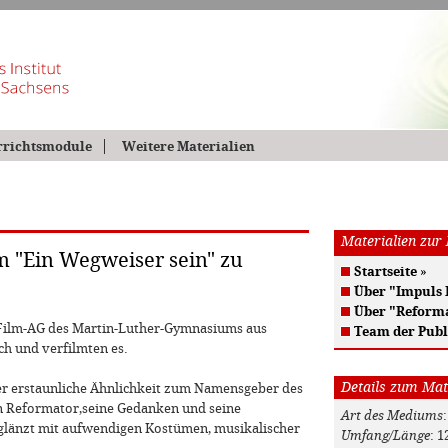
rrichtsmodule
Weitere Materialien
Materialien zur
m "Ein Wegweiser sein" zu
Startseite
»
Über "Impuls
Über "Reform
r Film-AG des Martin-Luther-Gymnasiums aus
Team der Publ
ch und verfilmten es.
Details zum Mat
der erstaunliche Ähnlichkeit zum Namensgeber des
n Reformator,seine Gedanken und seine
Art des Mediums
:
glänzt mit aufwendigen Kostümen, musikalischer
Umfang/Länge
: 