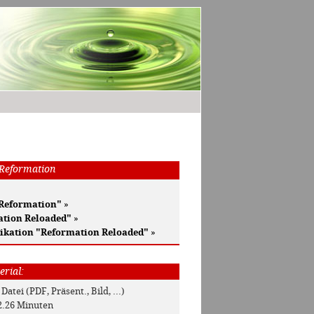
 Reformation
 Reformation"
»
ation Reloaded"
»
ikation "Reformation Reloaded"
»
erial:
 Datei (PDF, Präsent., Bild, ...)
12.26 Minuten