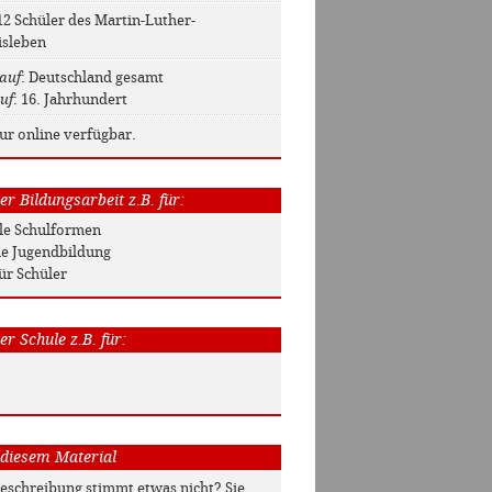
 12 Schüler des Martin-Luther-
isleben
auf
: Deutschland gesamt
uf
: 16. Jahrhundert
nur online verfügbar.
r Bildungsarbeit z.B. für:
Alle Schulformen
he Jugendbildung
ür Schüler
r Schule z.B. für:
 diesem Material
beschreibung stimmt etwas nicht? Sie