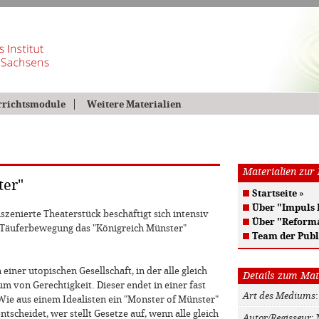
rrichtsmodule
Weitere Materialien
Materialien zur
ter"
Startseite
»
Über "Impuls
zenierte Theaterstück beschäftigt sich intensiv
Über "Reform
 Täuferbewegung das "Königreich Münster"
Team der Publ
iner utopischen Gesellschaft, in der alle gleich
Details zum Mat
aum von Gerechtigkeit. Dieser endet in einer fast
Art des Mediums
Wie aus einem Idealisten ein "Monster of Münster"
tscheidet, wer stellt Gesetze auf, wenn alle gleich
Autor/Regisseur
: