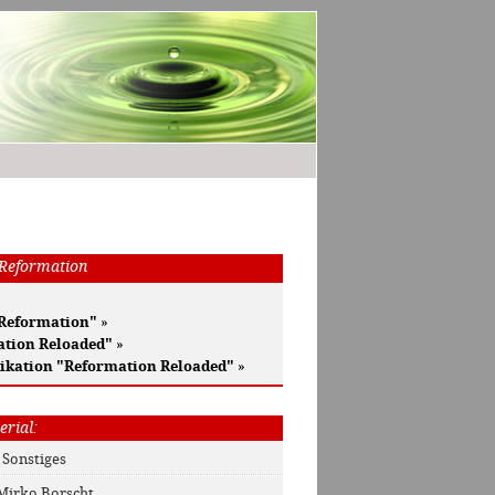
 Reformation
 Reformation"
»
ation Reloaded"
»
ikation "Reformation Reloaded"
»
erial:
: Sonstiges
 Mirko Borscht