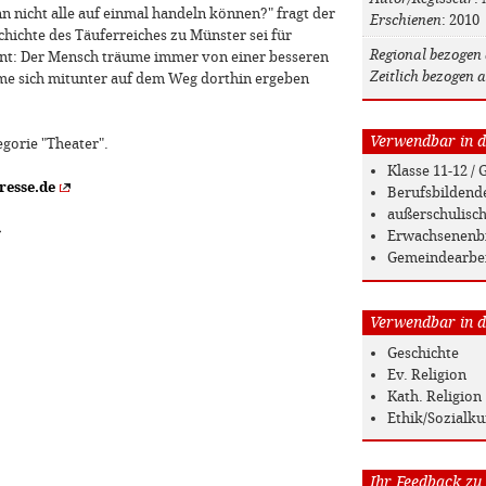
 nicht alle auf einmal handeln können?" fragt der
Erschienen
: 2010
chichte des Täuferreiches zu Münster sei für
Regional bezogen 
ant: Der Mensch träume immer von einer besseren
Zeitlich bezogen a
eme sich mitunter auf dem Weg dorthin ergeben
Verwendbar in de
egorie "Theater".
Klasse 11-12 
resse.de
Berufsbildend
außerschulisc
»
Erwachsenenb
Gemeindearbe
Verwendbar in de
Geschichte
Ev. Religion
Kath. Religion
Ethik/Sozialk
Ihr Feedback zu