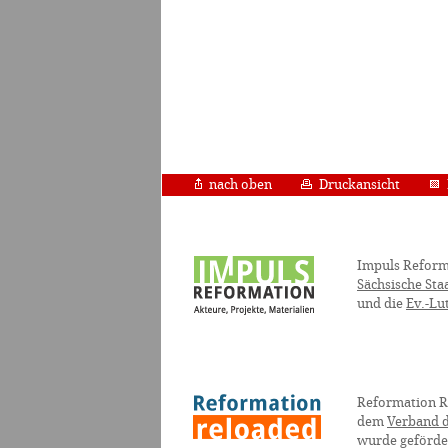
nach oben
Druckansicht
Impuls Reform
Sächsische Sta
und die
Ev.-Lu
Reformation R
dem
Verband d
wurde geförde