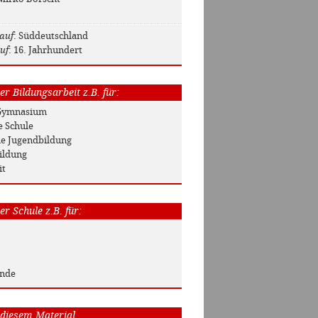
auf
: Süddeutschland
uf
: 16. Jahrhundert
r Bildungsarbeit z.B. für:
/ Gymnasium
e Schule
he Jugendbildung
ildung
it
r Schule z.B. für:
unde
 diesem Material