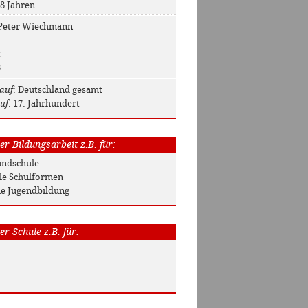
 8 Jahren
 Peter Wiechmann
t
8
auf
: Deutschland gesamt
uf
: 17. Jahrhundert
r Bildungsarbeit z.B. für:
rundschule
Alle Schulformen
he Jugendbildung
r Schule z.B. für: