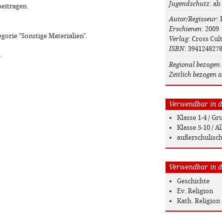
Jugendschutz
: ab
beitragen.
Autor/Regisseur
:
Erschienen
: 2009
egorie "Sonstige Materialien".
Verlag
: Cross Cul
ISBN
: 394124827
»
Regional bezogen 
Zeitlich bezogen a
Verwendbar in de
Klasse 1-4 / G
Klasse 5-10 / 
außerschulisc
Verwendbar in de
Geschichte
Ev. Religion
Kath. Religion