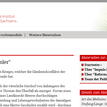
rrichtsmodule
Weitere Materialien
Materialien zur
mler"
Startseite
»
Über "Impuls
en Krieges, welcher die Glaubenskonflikte der
Über "Reform
unkt hat.
Team der Publ
ls der väterliche Gutshof von Anhängern des
bt Thomas den Überfall als einziger. Fortan muss
Details zum Mat
eines Landkneckt-Heeres durchschlagen.
Art des Mediums
e Kleidung und Lebensgewohnheiten der damaligen
Umfang/Länge
: 1
 eine fiktive Geschichte erzählt wird - durchaus