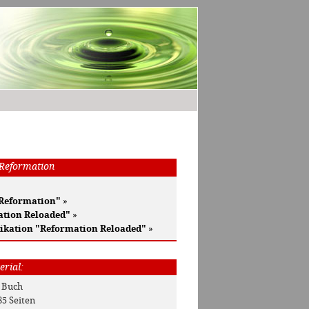
 Reformation
 Reformation"
»
ation Reloaded"
»
ikation "Reformation Reloaded"
»
erial:
: Buch
85 Seiten