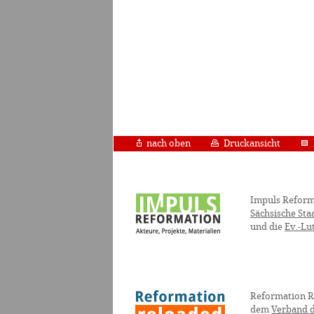
nach oben
Druckansicht
Impuls Reform
Sächsische Sta
und die
Ev.-Lu
Reformation R
dem
Verband d