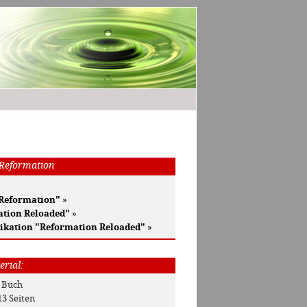
 Reformation
 Reformation"
»
ation Reloaded"
»
ikation "Reformation Reloaded"
»
erial:
: Buch
13 Seiten