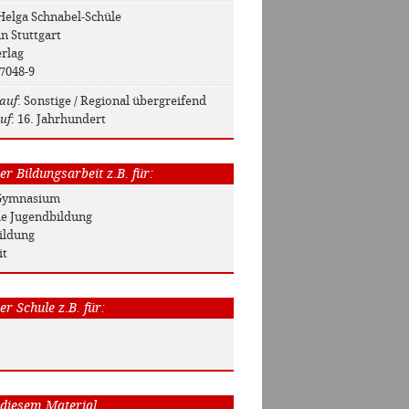
 Helga Schnabel-Schüle
in Stuttgart
erlag
17048-9
auf
: Sonstige / Regional übergreifend
uf
: 16. Jahrhundert
r Bildungsarbeit z.B. für:
/ Gymnasium
he Jugendbildung
ildung
it
r Schule z.B. für:
 diesem Material