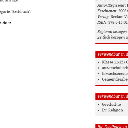
gionsfrage.
Autor/Regisseur
:
Erschienen
: 2006 
egorie "Sachbuch".
Verlag
: Reclam V
ISBN
: 978-3-15-0
e.de
»
Regional bezogen 
Zeitlich bezogen a
Verwendbar in de
Klasse 11-12 
außerschulisc
Erwachsenenb
Gemeindearbe
Verwendbar in de
Geschichte
Ev. Religion
Ihr Feedback zu