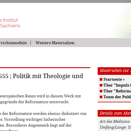
rrichtsmodule
Weitere Materialien
Materialien zur
555 ; Politik mit Theologie und
Startseite
»
Über "Impuls
Über "Reform
m europäischen Raum wird in diesem Werk mit
Team der Publ
gsgründe der Reformation untersucht.
Details zum Mat
en der Reformation werden ebenso diskutiert wie
, Vorstellung wichtiger lutherischer
Art des Mediums
gen. Besonderes Augenmerk liegt auf der
Umfang/Länge
: 3