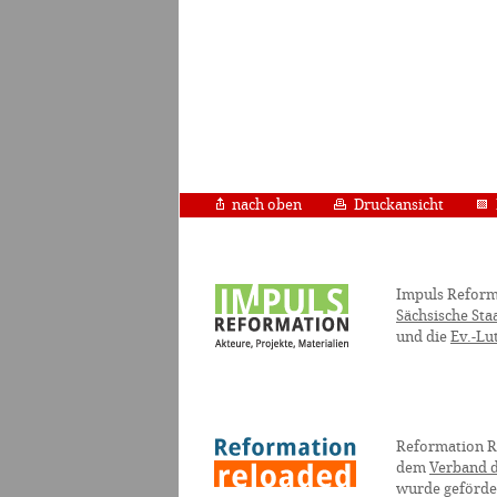
nach oben
Druckansicht
Impuls Reform
Sächsische Sta
und die
Ev.-Lu
Reformation R
dem
Verband d
wurde geförde