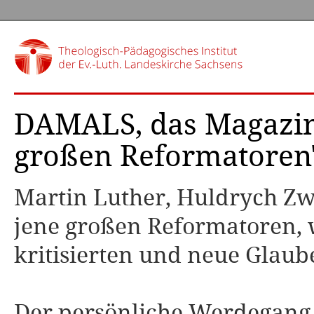
DAMALS, das Magazin 
großen Reformatoren
Mar­tin Lu­ther, Huld­rych Zw
jene großen Reformatoren, 
kritisierten und neue Glaub
Der persönliche Werdegang 