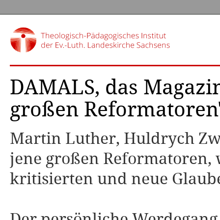
DAMALS, das Magazin 
großen Reformatoren
Mar­tin Lu­ther, Huld­rych Zw
jene großen Reformatoren, 
kritisierten und neue Glaub
Der persönliche Werdegang 