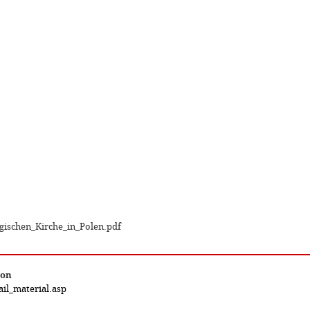
rgischen_Kirche_in_Polen.pdf
ion
il_material.asp