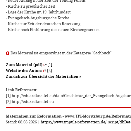
- neuer Anfang in der Zeit der Teilung Polens
- Kirche zu preußischer Zeit
- Lage der Kirche im 19. Jahrhundert
- Evangelisch-Augsburgische Kirche
- Kirche zur Zeit der deutschen Besetzung
- Kirche nach Einführung des neuen Kirchengesetzes
Das Material ist eingeordnet in der Kategorie "Sachbuch".
Zum Material (pdf)
[1]
Website des Autors
[2]
Zurück zur Übersicht der Materialien
»
Link-Referenzen:
[1] http://eduardkneifel.eu/data/Geschichte_der_Evangelisch-Augsbu
[2] http://eduardkneifel.eu
Materialien zur Reformation - www.TPI-Moritzburg.de/Reformat
Stand: 08.08.2026 |
https://www.impuls-reformation.de/_script/dbDeta