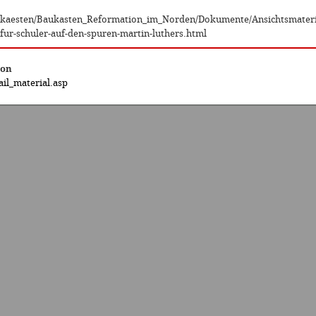
baukaesten/Baukasten_Reformation_im_Norden/Dokumente/Ansichtsmater
fur-schuler-auf-den-spuren-martin-luthers.html
ion
il_material.asp