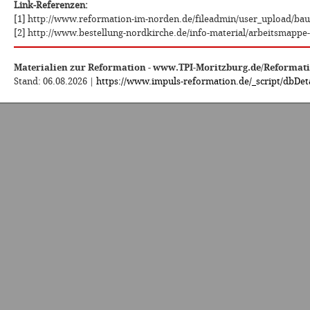
Link-Referenzen:
[1] http://www.reformation-im-norden.de/fileadmin/user_upload/
[2] http://www.bestellung-nordkirche.de/info-material/arbeitsmappe-
Materialien zur Reformation - www.TPI-Moritzburg.de/Reformat
Stand: 06.08.2026 |
https://www.impuls-reformation.de/_script/dbDeta