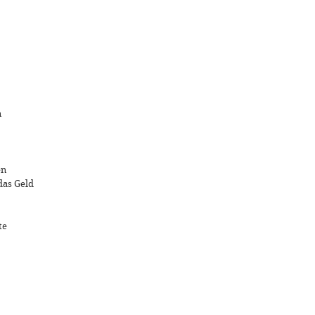
n
en
das Geld
te