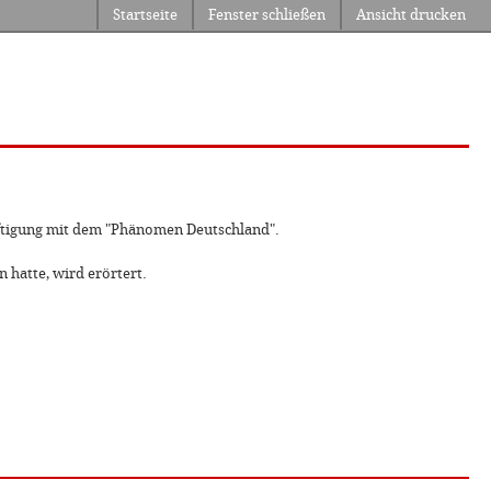
Startseite
Fenster schließen
Ansicht drucken
äftigung mit dem "Phänomen Deutschland".
 hatte, wird erörtert.