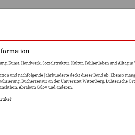
Reformation
g, Kunst, Handwerk, Sozialstruktur, Kultur, Falilienleben und Alltag in
ation und nachfolgende Jahrhunderte deckt dieser Band ab. Ebenso mange
nalisierung, Bücherzensur an der Universität Wittenberg, Luhterische O
elanchthon, Abraham Calov und anderen.
rtikel".