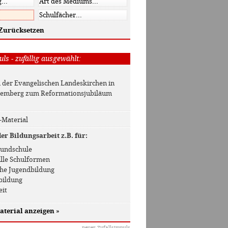
Zurücksetzen
ls - zufällig ausgewählt:
n der Evangelischen Landeskirchen in
emberg zum Reformationsjubiläum
-Material
r Bildungsarbeit z.B. für:
Grundschule
 Alle Schulformen
che Jugendbildung
bildung
eit
aterial anzeigen
»
neuer Zufallsimpuls