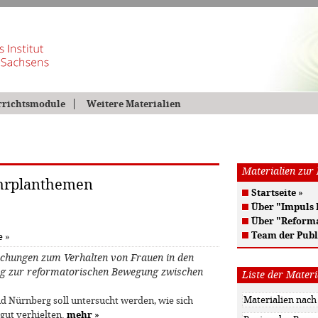
rrichtsmodule
Weitere Materialien
Materialien zur
ehrplanthemen
Startseite
»
Über "Impuls
Über "Reform
Team der Publ
e
»
uchungen zum Verhalten von Frauen in den
g zur reformatorischen Bewegung zwischen
Liste der Materi
d Nürnberg soll untersucht werden, wie sich
gut verhielten.
mehr
»