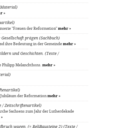
Material)
r
»
artikel)
nserie "Frauen der Reformation"
mehr
»
 Gesellschaft prägen (Sachbuch)
 und ihre Bedeutung in der Gemeinde
mehr
»
ildern und Geschichten. (Texte /
e Philipp Melanchthons.
mehr
»
erial)
tenartikel)
. Jubiläum der Reformation
mehr
»
/ Zeitschriftenartikel)
irche Sachsens zum Jahr der Lutherdekade
»
bruch wagen. (= ReliBausteine 2) (Texte /