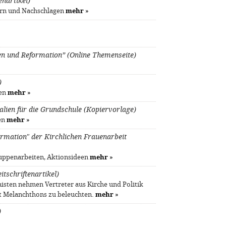
enartikel)
ern und Nachschlagen
mehr
»
en und Reformation” (Online Themenseite)
)
len
mehr
»
alien für die Grundschule (Kopiervorlage)
gen
mehr
»
mation" der Kirchlichen Frauenarbeit
uppenarbeiten, Aktionsideen
mehr
»
itschriftenartikel)
sten nehmen Vertreter aus Kirche und Politik
t Melanchthons zu beleuchten.
mehr
»
)