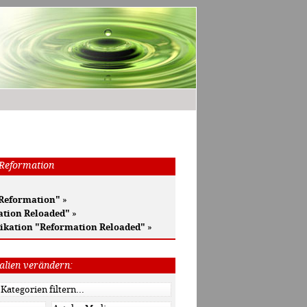
 Reformation
 Reformation"
»
ation Reloaded"
»
ikation "Reformation Reloaded"
»
alien verändern: