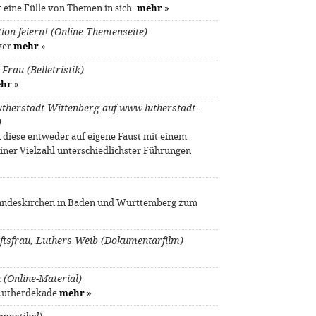
 eine Fülle von Themen in sich.
mehr
»
ion feiern! (Online Themenseite)
ver
mehr
»
rau (Belletristik)
hr
»
utherstadt Wittenberg auf www.lutherstadt-
)
 diese entweder auf eigene Faust mit einem
iner Vielzahl unterschiedlichster Führungen
 Landeskirchen in Baden und Württemberg zum
ftsfrau, Luthers Weib (Dokumentarfilm)
 (Online-Material)
 Lutherdekade
mehr
»