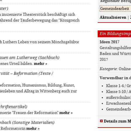
ater)
inszenierte Theaterstück beschäftigt sich
Aktualisieren
|
 während der Täuferbewegung das "Königreich
Ein Bildungsimpu
Ideen 2017
ch Luthers Leben von seinem Mönchsgelübte
Gestaltungshilfe
Baden und Württ
Frauen am Lutherweg (Sachbuch)
2017
genes Urteil bilden.
mehr
»
Kategorie
: Online
sität – Reformation (Texte /
Verwendbar in de
Reformation, Humanismus, Bildung, Kunst,
Klasse 1-4 / 
lienleben und Alltag in Wittenberg auch zur
Klasse 5-10 /
außerschulis
Erwachsenen
hriftenartikel)
Gemeindearb
nserie "Frauen der Reformation"
mehr
»
Details zum M
bach (Sonstige Materialien)
r Reformatorin
mehr
»