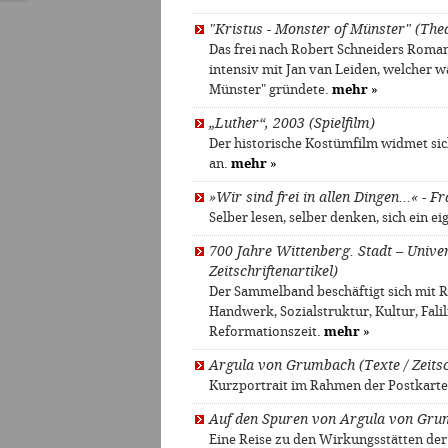
"Kristus - Monster of Münster" (The
Das frei nach Robert Schneiders Roman 
intensiv mit Jan van Leiden, welcher
Münster" gründete.
mehr
»
„Luther“, 2003 (Spielfilm)
Der historische Kostümfilm widmet si
an.
mehr
»
»Wir sind frei in allen Dingen…« - 
Selber lesen, selber denken, sich ein ei
700 Jahre Wittenberg. Stadt – Univer
Zeitschriftenartikel)
Der Sammelband beschäftigt sich mit 
Handwerk, Sozialstruktur, Kultur, Fali
Reformationszeit.
mehr
»
Argula von Grumbach (Texte / Zeitsc
Kurzportrait im Rahmen der Postkarte
Auf den Spuren von Argula von Grum
Eine Reise zu den Wirkungsstätten de