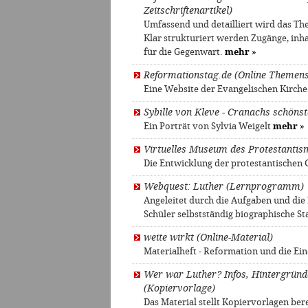
Zeitschriftenartikel)
Umfassend und detailliert wird das Th
Klar strukturiert werden Zugänge, inh
für die Gegenwart.
mehr
»
Reformationstag.de (Online Themens
Eine Website der Evangelischen Kirch
Sybille von Kleve - Cranachs schöns
Ein Porträt von Sylvia Weigelt
mehr
»
Virtuelles Museum des Protestantis
Die Entwicklung der protestantischen
Webquest: Luther (Lernprogramm)
Angeleitet durch die Aufgaben und die 
Schüler selbstständig biographische S
weite wirkt (Online-Material)
Materialheft - Reformation und die Ei
Wer war Luther? Infos, Hintergrün
(Kopiervorlage)
Das Material stellt Kopiervorlagen be