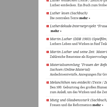
Luther entdecken (Texte / Zeitschrift
Luther entdecken. Ein Buch zum Stöb
Luther lesen (Sachbuch)
Die zentralen Texte
mehr
»
Lutherdekade-Internetprojekt “Frau
mehr
»
Martin Luther (DDR 1983) (Spielfilm
Luthers Leben und Wirken in fünf Tei
Martin Luther und seine Zeit. Materi
Zahlreiche Bausteine als Kopiervorla
Materialsammlung "Frauen der Refor
Sachsen (Online-Material)
Andachtsentwürfe, Anregungen für Gr
Melanchthon neu entdeckt (Texte / Ze
Den 500. Geburtstag des großen Humani
zum Anlaß, um das Wirken und die Zei
Mutig und Glaubensstark (Sachbuch
Frauen und die Reformation
mehr
»