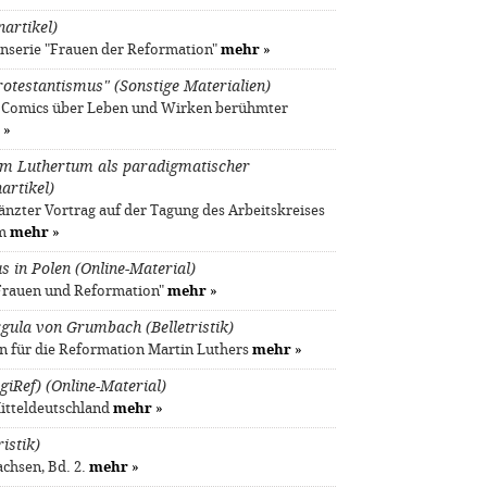
nartikel)
nserie "Frauen der Reformation"
mehr
»
testantismus" (Sonstige Materialien)
e Comics über Leben und Wirken berühmter
»
 im Luthertum als paradigmatischer
artikel)
nzter Vortrag auf der Tagung des Arbeitskreises
im
mehr
»
s in Polen (Online-Material)
"Frauen und Reformation"
mehr
»
gula von Grumbach (Belletristik)
n für die Reformation Martin Luthers
mehr
»
giRef) (Online-Material)
Mitteldeutschland
mehr
»
istik)
achsen, Bd. 2.
mehr
»