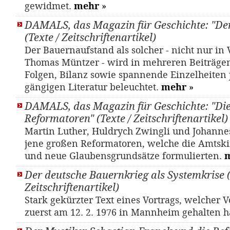
gewidmet.
mehr
»
DAMALS, das Magazin für Geschichte: "De
(Texte / Zeitschriftenartikel)
Der Bauernaufstand als solcher - nicht nur in
Thomas Müntzer - wird in mehreren Beiträgen
Folgen, Bilanz sowie spannende Einzelheiten j
gängigen Literatur beleuchtet.
mehr
»
DAMALS, das Magazin für Geschichte: "Di
Reformatoren" (Texte / Zeitschriftenartikel)
Mar­tin Lu­ther, Huld­rych Zwing­li und Jo­han­n
jene großen Reformatoren, welche die Amtskir
und neue Glaubensgrundsätze formulierten.
Der deutsche Bauernkrieg als Systemkrise (
Zeitschriftenartikel)
Stark gekürzter Text eines Vortrags, welcher V
zuerst am 12. 2. 1976 in Mannheim gehalten h