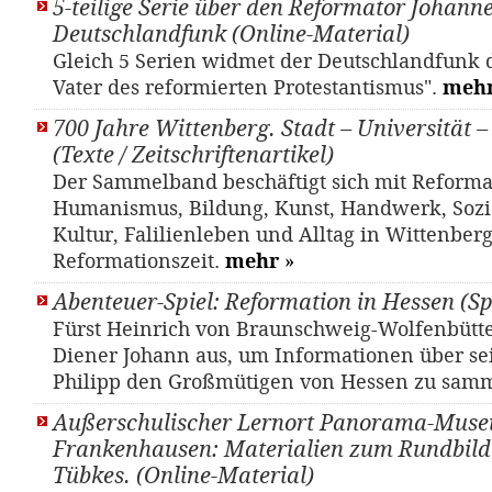
5-teilige Serie über den Reformator Johann
Deutschlandfunk (Online-Material)
Gleich 5 Serien widmet der Deutschlandfunk 
Vater des reformierten Protestantismus".
meh
700 Jahre Wittenberg. Stadt – Universität 
(Texte / Zeitschriftenartikel)
Der Sammelband beschäftigt sich mit Reforma
Humanismus, Bildung, Kunst, Handwerk, Sozia
Kultur, Falilienleben und Alltag in Wittenber
Reformationszeit.
mehr
»
Abenteuer-Spiel: Reformation in Hessen (Sp
Fürst Heinrich von Braunschweig-Wolfenbütte
Diener Johann aus, um Informationen über se
Philipp den Großmütigen von Hessen zu sam
Außerschulischer Lernort Panorama-Mus
Frankenhausen: Materialien zum Rundbil
Tübkes. (Online-Material)