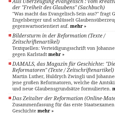
Aus Überzeugung evangelisch : vom kreativ
der "Freiheit des Glaubens" (Sachbuch)
"Was macht das Evangelisch-Sein aus?" fragt 
Engelsberger und schlüsselt Glaubensüberze
gegenwartsorientiert auf.
mehr
»
Bildersturm in der Reformation (Texte /
Zeitschriftenartikel)
Textquellen: Verteidigungsschrift von Johann
gegen Karlstadt
mehr
»
DAMALS, das Magazin für Geschichte: "Di
Reformatoren" (Texte / Zeitschriftenartikel)
Mar­tin Lu­ther, Huld­rych Zwing­li und Jo­han­n
jene großen Reformatoren, welche die Amtskir
und neue Glaubensgrundsätze formulierten.
Das Zeitalter der Reformation (Online-Mate
Zusammenfassung für das erste Staatsexamen
Geschichte
mehr
»