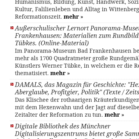
Humanismus, Bildung, Kunst, Handwerk, Sozia
Kultur, Falilienleben und Alltag in Wittenber
Reformationszeit.
mehr
»
Außerschulischer Lernort Panorama-Mus
Frankenhausen: Materialien zum Rundbil
Tübkes. (Online-Material)
Im Panorama-Museum Bad Frankenhausen bef
mehr als 1700 Quadratmeter große Rundgemä
Künstlers Werner Tübke, in welchem er die R
thematisiert.
mehr
»
DAMALS, das Magazin für Geschichte: "He
Aberglaube, Profitgier, Politik" (Texte / Zeit
Das Klischee der rothaarigen Kräuterkundige
mit dem Hexenwahn und der Jagt auf dieselb
Zeitalter der Reformation zu tun.
mehr
»
Digitale Bibliothek des Münchner
Digitalisierungszentrums bietet große Sa