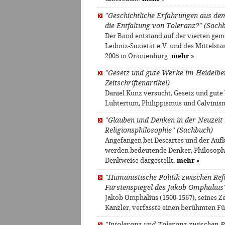
"Geschichtliche Erfahrungen aus dem
die Entfaltung von Toleranz?" (Sach
Der Band entstand auf der vierten ge
Leibniz-Sozietät e.V. und des Mittels
2005 in Oranienburg.
mehr
»
"Gesetz und gute Werke im Heidelbe
Zeitschriftenartikel)
Daniel Kunz versucht, Gesetz und gut
Luhtertum, Philippismus und Calvini
"Glauben und Denken in der Neuzeit 
Religionsphilosophie" (Sachbuch)
Angefangen bei Descartes und der Aufk
werden bedeutende Denker, Philosophe
Denkweise dargestellt.
mehr
»
"Humanistische Politik zwischen Re
Fürstenspiegel des Jakob Omphalius
Jakob Omphalius (1500-1567), seines Z
Kanzler, verfasste einen berühmten Fü
"Intoleranz und Toleranz zwischen 