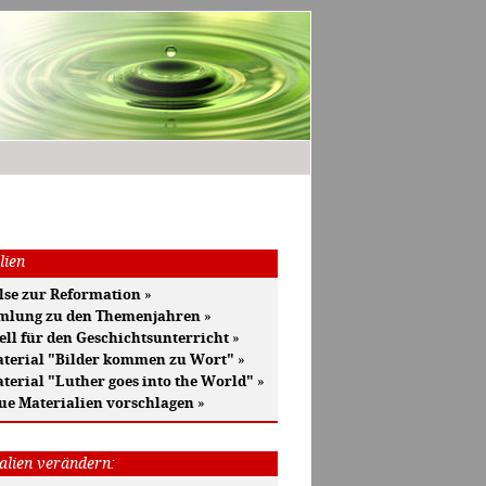
lien
se zur Reformation
»
mlung zu den Themenjahren
»
ell für den Geschichtsunterricht
»
terial "Bilder kommen zu Wort"
»
terial "Luther goes into the World"
»
ue Materialien vorschlagen
»
alien verändern: