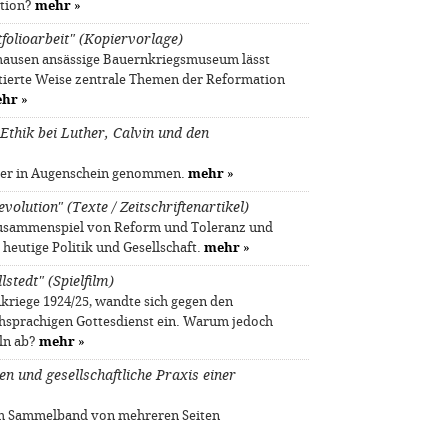
ation?
mehr
»
folioarbeit" (Kopiervorlage)
hausen ansässige Bauernkriegsmuseum lässt
entierte Weise zentrale Themen der Reformation
hr
»
 Ethik bei Luther, Calvin und den
 hier in Augenschein genommen.
mehr
»
olution" (Texte / Zeitschriftenartikel)
 Zusammenspiel von Reform und Toleranz und
 heutige Politik und Gesellschaft.
mehr
»
stedt" (Spielfilm)
riege 1924/25, wandte sich gegen den
chsprachigen Gottesdienst ein. Warum jedoch
ln ab?
mehr
»
n und gesellschaftliche Praxis einer
sem Sammelband von mehreren Seiten