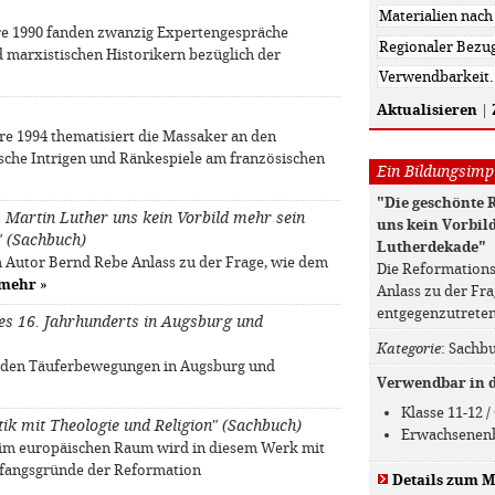
re 1990 fanden zwanzig Expertengespräche
 marxistischen Historikern bezüglich der
Aktualisieren
|
re 1994 thematisiert die Massaker an den
sche Intrigen und Ränkespiele am französischen
Ein Bildungsimpu
"Die geschönte 
 Martin Luther uns kein Vorbild mehr sein
uns kein Vorbild
" (Sachbuch)
Lutherdekade"
 Autor Bernd Rebe Anlass zu der Frage, wie dem
Die Reformations
mehr
»
Anlass zu der Fr
entgegenzutreten
des 16. Jahrhunderts in Augsburg und
Kategorie
: Sachb
it den Täuferbewegungen in Augsburg und
Verwendbar in de
Klasse 11-12
itik mit Theologie und Religion" (Sachbuch)
Erwachsenen
 im europäischen Raum wird in diesem Werk mit
fangsgründe der Reformation
Details zum M