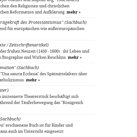
schen den Religionen und christlichen
ischen Reformation und Aufklärung.
mehr
»
 Prägekraft des Protestantismus" (Sachbuch)
end für europäischen wie außereuropäischen
e / Zeitschriftenartikel)
er frühen Neuzeit (1450 - 1600) : ihr Leben und
h Biographie und Wirken Reuchlins.
mehr
»
rmation" (Sachbuch)
"Una sancta Ecclesia" des Spätmittelalters über
katholizismus.
mehr
»
ater)
inszenierte Theaterstück beschäftigt sich
 während der Täuferbewegung das "Königreich
(Sachbuch)
n" erschienene Buch ist für Kinder und
kann auch im Unterricht eingesetzt