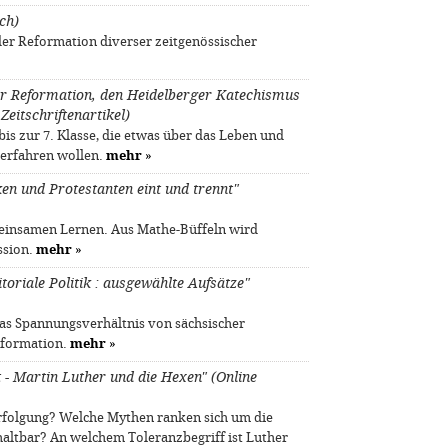
ch)
er Reformation diverser zeitgenössischer
t der Reformation, den Heidelberger Katechismus
Zeitschriftenartikel)
bis zur 7. Klasse, die etwas über das Leben und
erfahren wollen.
mehr
»
n und Protestanten eint und trennt"
meinsamen Lernen. Aus Mathe-Büffeln wird
ssion.
mehr
»
oriale Politik : ausgewählte Aufsätze"
as Spannungsverhältnis von sächsischer
eformation.
mehr
»
 - Martin Luther und die Hexen" (Online
rfolgung? Welche Mythen ranken sich um die
altbar? An welchem Toleranzbegriff ist Luther