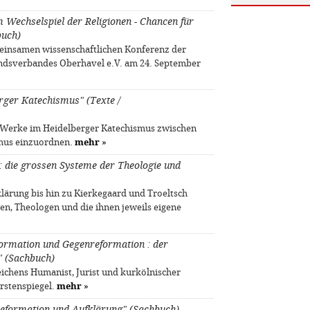
 Wechselspiel der Religionen - Chancen für
buch)
meinsamen wissenschaftlichen Konferenz der
tandsverbandes Oberhavel e.V. am 24. September
rger Katechismus" (Texte /
e Werke im Heidelberger Katechismus zwischen
smus einzuordnen.
mehr
»
: die grossen Systeme der Theologie und
lärung bis hin zu Kierkegaard und Troeltsch
n, Theologen und die ihnen jeweils eigene
formation und Gegenreformation : der
" (Sachbuch)
eichens Humanist, Jurist und kurkölnischer
rstenspiegel.
mehr
»
Reformation und Aufklärung" (Sachbuch)