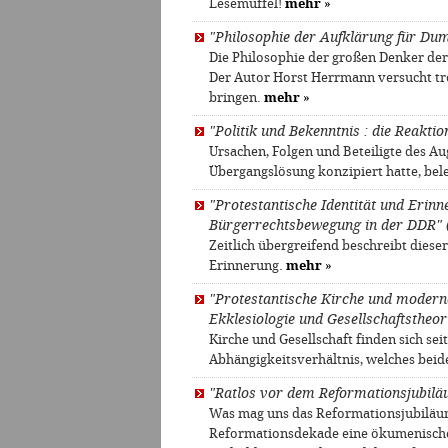
Lesemuffel!
mehr
»
"Philosophie der Aufklärung für Du
Die Philosophie der großen Denker der 
Der Autor Horst Herrmann versucht tr
bringen.
mehr
»
"Politik und Bekenntnis : die Reakti
Ursachen, Folgen und Beteiligte des Au
Übergangslösung konzipiert hatte, bel
"Protestantische Identität und Erinn
Bürgerrechtsbewegung in der DDR" 
Zeitlich übergreifend beschreibt dies
Erinnerung.
mehr
»
"Protestantische Kirche und moderne
Ekklesiologie und Gesellschaftstheor
Kirche und Gesellschaft finden sich sei
Abhängigkeitsverhältnis, welches beid
"Ratlos vor dem Reformationsjubil
Was mag uns das Reformationsjubiläum
Reformationsdekade eine ökumenische