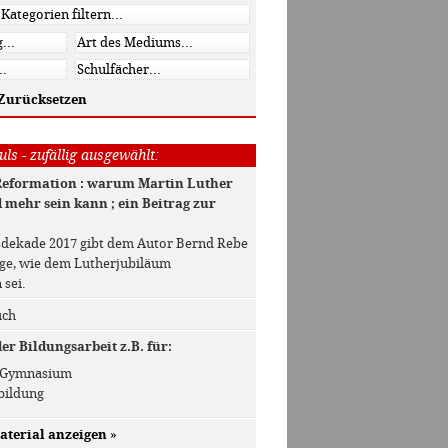
Zurücksetzen
ls - zufällig ausgewählt:
Reformation : warum Martin Luther
 mehr sein kann ; ein Beitrag zur
dekade 2017 gibt dem Autor Bernd Rebe
age, wie dem Lutherjubiläum
 sei.
uch
r Bildungsarbeit z.B. für:
 / Gymnasium
bildung
aterial anzeigen
»