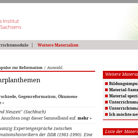
rrichtsmodule
Weitere Materialien
pulse zur Reformation
/
Auswahl
Weitere Materia
ehrplanthemen
Bildungsimpul
Material-Sam
Material spezi
terschiede, Gegenreformation, Ökumene
Unterrichtsma
e
»
Unterrichtsma
und Neuzeit" (Sachbuch)
Ich möchte ne
Ansichten zeigt dieser Sammelband auf.
mehr
»
Zwanzig Expertengespräche zwischen
Liste der Materi
mationshistorikern der DDR (1981-1990). Eine