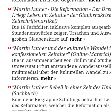
Reformation bis in die Gegenwart".
mehr
»
"Martin Luther - Die Reformation - Der Dre
Krieg: Leben im Zeitalter der Glaubenskrise"
Zeitschriftenartikel)
Die 16 Farbfolien inklusive komplett ausgearb
Stundenentwürfen zeigen Ursachen und Aus
großen Glaubenskrise auf.
mehr
»
"Martin Luther und der kulturelle Wandel 
konfessionellen Zeitalter" (Online-Material)
Die in Zusammenarbeit von Thillm und Studi
Universität Erfurt entstandene Wanderausstel
multimedial über den kulturellen Wandel zu Z
informieren.
mehr
»
"Martin Luther: Rebell in einer Zeit des U
(Sachbuch)
Eine neue Biographie Schillings betrachtet L
des Reformators, welcher die Reformation als 