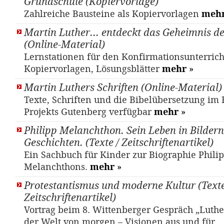
Grundschule (Kopiervorlage)
Zahlreiche Bausteine als Kopiervorlagen
meh
Martin Luther... entdeckt das Geheimnis d
(Online-Material)
Lernstationen für den Konfirmationsunterrich
Kopiervorlagen, Lösungsblätter
mehr
»
Martin Luthers Schriften (Online-Material)
Texte, Schriften und die Bibelübersetzung i
Projekts Gutenberg verfügbar
mehr
»
Philipp Melanchthon. Sein Leben in Bilder
Geschichten. (Texte / Zeitschriftenartikel)
Ein Sachbuch für Kinder zur Biographie Phili
Melanchthons.
mehr
»
Protestantismus und moderne Kultur (Texte
Zeitschriftenartikel)
Vortrag beim 8. Wittenberger Gespräch „Luther
der Welt von morgen – Visionen aus und für