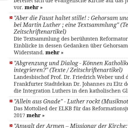
bereitet sich die evangelische Kirche auf das 
vor.
mehr
»
"Aber die Faust haltet stille! : Gehorsam 
bei Martin Luther ; eine Textsammlung" (Te
Zeitschriftenartikel)
Die Textsammlung des berühmten Reformators
Einblicke in dessen Gedanken über Gehorsa
Widerstand.
mehr
»
"Abgrenzung und Dialog - Können Katholik
integrieren?" (Texte / Zeitschriftenartikel)
Landesbischof Prof. Dr. Friedrich Weber und d
Frankfurter Stadtdekan Dr. Johannes zu Eltz d
die Integration Luthers in den katholischen 
"Allein aus Gnade" - Luther rockt (Musikno
Das Mottolied der ELKB für das Reformations
2017
mehr
»
"Anwalt der Armen – Missionar der Kirche