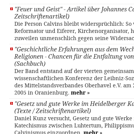
"Feuer und Geist" - Artikel über Johannes Ca
Zeitschriftenartikel)
Die Person Calvins bleibt widersprüchlich: So
Reformator und Eiferer, Kirchenorganisator, 
zuweilen unmenschlich gegen seine Widersa
"Geschichtliche Erfahrungen aus dem Wech
Religionen - Chancen für die Entfaltung vo
(Sachbuch)
Der Band entstand auf der vierten gemeinsa
wissenschaftlichen Konferenz der Leibniz-Sozi
des Mittelstandsverbandes Oberhavel e.V. am
2005 in Oranienburg.
mehr
»
"Gesetz und gute Werke im Heidelberger K
(Texte / Zeitschriftenartikel)
Daniel Kunz versucht, Gesetz und gute Werke
Katechismus zwischen Luhtertum, Philippism
Calvinismus einzuordnen.
mehr
»