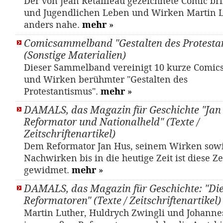
Der von Jean Retailleau gezeichnete Comic br
und Jugendlichen Leben und Wirken Martin L
anders nahe.
mehr
»
Comicsammelband "Gestalten des Protesta
(Sonstige Materialien)
Dieser Sammelband vereinigt 10 kurze Comic
und Wirken berühmter "Gestalten des
Protestantismus".
mehr
»
DAMALS, das Magazin für Geschichte "Jan 
Reformator und Nationalheld" (Texte /
Zeitschriftenartikel)
Dem Reformator Jan Hus, seinem Wirken sow
Nachwirken bis in die heutige Zeit ist diese Ze
gewidmet.
mehr
»
DAMALS, das Magazin für Geschichte: "Di
Reformatoren" (Texte / Zeitschriftenartikel)
Mar­tin Lu­ther, Huld­rych Zwing­li und Jo­han­n