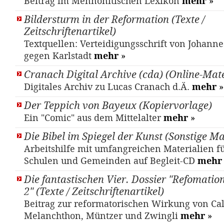
Beitrag im Mennonitischen Lexikon
mehr
»
Bildersturm in der Reformation (Texte /
Zeitschriftenartikel)
Textquellen: Verteidigungsschrift von Johann
gegen Karlstadt
mehr
»
Cranach Digital Archive (cda) (Online-Mate
Digitales Archiv zu Lucas Cranach d.Ä.
mehr
»
Der Teppich von Bayeux (Kopiervorlage)
Ein "Comic" aus dem Mittelalter
mehr
»
Die Bibel im Spiegel der Kunst (Sonstige Ma
Arbeitshilfe mit umfangreichen Materialien fü
Schulen und Gemeinden auf Begleit-CD
mehr
Die fantastischen Vier. Dossier "Refomatio
2" (Texte / Zeitschriftenartikel)
Beitrag zur reformatorischen Wirkung von Cal
Melanchthon, Müntzer und Zwingli
mehr
»