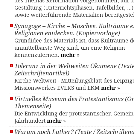
des Themas Reformation vorgenommen, auf d
Gestaltung (Unterrichtsphasen, Tafelbilder, …
sowie weiterführende Materialien bereitgestel
Synagoge – Kirche – Moschee. Kulträume e
Religionen entdecken. (Kopiervorlage)
Grundidee des Materials ist, dass Kulträume d
unmittelbarste Weg sind, um eine Religion
kennenzulernen.
mehr
»
Toleranz in der Weltweiten Ökumene (Texte
Zeitschriftenartikel)
Kirche Weltweit - Mitteilungsblatt des Leipzig
Missionswerkes EVLKS und EKM
mehr
»
Virtuelles Museum des Protestantismus (On
Themenseite)
Die Entwicklung der protestantischen Gemeins
Jahrhundert
mehr
»
Warum noch Luther? (Texte / Zeitschriftena