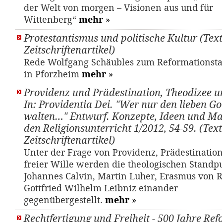
der Welt von morgen – Visionen aus und für
Wittenberg“
mehr
»
Protestantismus und politische Kultur (Text
Zeitschriftenartikel)
Rede Wolfgang Schäubles zum Reformationsta
in Pforzheim
mehr
»
Providenz und Prädestination, Theodizee un
In: Providentia Dei. "Wer nur den lieben Got
walten…" Entwurf. Konzepte, Ideen und Mat
den Religionsunterricht 1/2012, 54-59. (Text
Zeitschriftenartikel)
Unter der Frage von Providenz, Prädestinatio
freier Wille werden die theologischen Standp
Johannes Calvin, Martin Luher, Erasmus von 
Gottfried Wilhelm Leibniz einander
gegenübergestellt.
mehr
»
Rechtfertigung und Freiheit - 500 Jahre Re