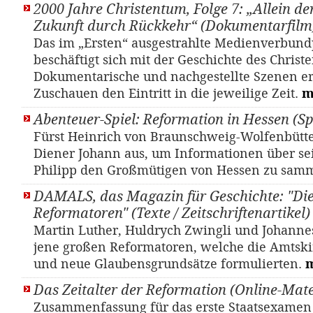
2000 Jahre Christentum, Folge 7: „Allein de
Zukunft durch Rückkehr“ (Dokumentarfilm
Das im „Ersten“ ausgestrahlte Medienverbund
beschäftigt sich mit der Geschichte des Christ
Dokumentarische und nachgestellte Szenen e
Zuschauen den Eintritt in die jeweilige Zeit.
m
Abenteuer-Spiel: Reformation in Hessen (Sp
Fürst Heinrich von Braunschweig-Wolfenbütte
Diener Johann aus, um Informationen über se
Philipp den Großmütigen von Hessen zu sam
DAMALS, das Magazin für Geschichte: "Di
Reformatoren" (Texte / Zeitschriftenartikel)
Mar­tin Lu­ther, Huld­rych Zwing­li und Jo­han­n
jene großen Reformatoren, welche die Amtskir
und neue Glaubensgrundsätze formulierten.
Das Zeitalter der Reformation (Online-Mate
Zusammenfassung für das erste Staatsexamen