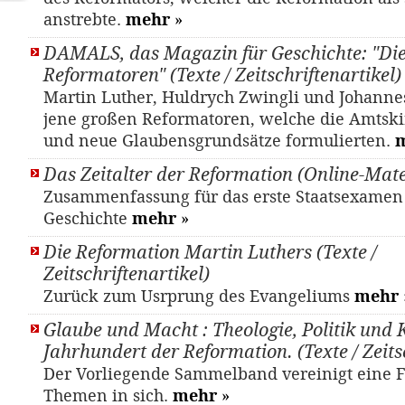
anstrebte.
mehr
»
DAMALS, das Magazin für Geschichte: "Di
Reformatoren" (Texte / Zeitschriftenartikel)
Mar­tin Lu­ther, Huld­rych Zwing­li und Jo­han­n
jene großen Reformatoren, welche die Amtskir
und neue Glaubensgrundsätze formulierten.
Das Zeitalter der Reformation (Online-Mate
Zusammenfassung für das erste Staatsexamen
Geschichte
mehr
»
Die Reformation Martin Luthers (Texte /
Zeitschriftenartikel)
Zurück zum Usrprung des Evangeliums
mehr
Glaube und Macht : Theologie, Politik und 
Jahrhundert der Reformation. (Texte / Zeits
Der Vorliegende Sammelband vereinigt eine F
Themen in sich.
mehr
»