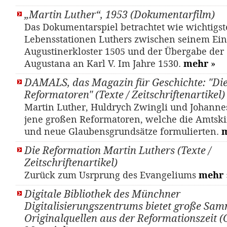
„Martin Luther“, 1953 (Dokumentarfilm)
Das Dokumentarspiel betrachtet wie wichtigs
Lebensstationen Luthers zwischen seinem Eint
Augustinerkloster 1505 und der Übergabe der
Augustana an Karl V. Im Jahre 1530.
mehr
»
DAMALS, das Magazin für Geschichte: "Di
Reformatoren" (Texte / Zeitschriftenartikel)
Mar­tin Lu­ther, Huld­rych Zwing­li und Jo­han­n
jene großen Reformatoren, welche die Amtskir
und neue Glaubensgrundsätze formulierten.
Die Reformation Martin Luthers (Texte /
Zeitschriftenartikel)
Zurück zum Usrprung des Evangeliums
mehr
Digitale Bibliothek des Münchner
Digitalisierungszentrums bietet große Sa
Originalquellen aus der Reformationszeit (