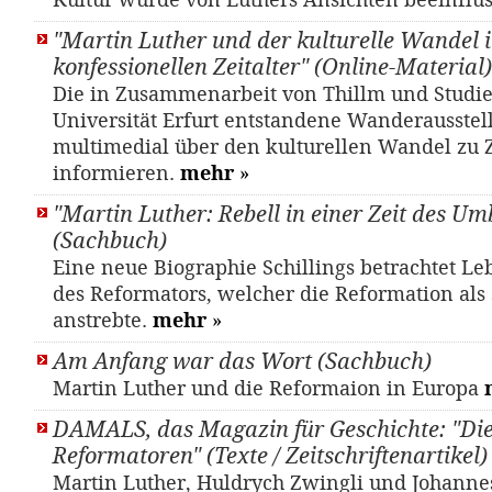
Kultur wurde von Luthers Ansichten beeinflus
"Martin Luther und der kulturelle Wandel 
konfessionellen Zeitalter" (Online-Material)
Die in Zusammenarbeit von Thillm und Studi
Universität Erfurt entstandene Wanderausstel
multimedial über den kulturellen Wandel zu Z
informieren.
mehr
»
"Martin Luther: Rebell in einer Zeit des U
(Sachbuch)
Eine neue Biographie Schillings betrachtet L
des Reformators, welcher die Reformation als 
anstrebte.
mehr
»
Am Anfang war das Wort (Sachbuch)
Martin Luther und die Reformaion in Europa
DAMALS, das Magazin für Geschichte: "Di
Reformatoren" (Texte / Zeitschriftenartikel)
Mar­tin Lu­ther, Huld­rych Zwing­li und Jo­han­n