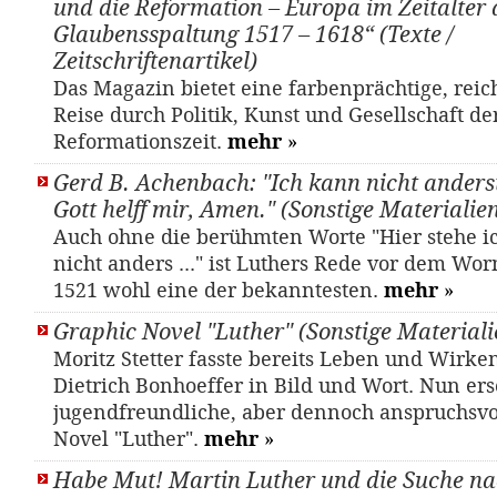
und die Reformation – Europa im Zeitalter 
Glaubensspaltung 1517 – 1618“ (Texte /
Zeitschriftenartikel)
Das Magazin bietet eine farbenprächtige, reic
Reise durch Politik, Kunst und Gesellschaft de
Reformationszeit.
mehr
»
Gerd B. Achenbach: "Ich kann nicht anderst,
Gott helff mir, Amen." (Sonstige Materialie
Auch ohne die berühmten Worte "Hier stehe ic
nicht anders ..." ist Luthers Rede vor dem Wo
1521 wohl eine der bekanntesten.
mehr
»
Graphic Novel "Luther" (Sonstige Materiali
Moritz Stetter fasste bereits Leben und Wirke
Dietrich Bonhoeffer in Bild und Wort. Nun ers
jugendfreundliche, aber dennoch anspruchsvo
Novel "Luther".
mehr
»
Habe Mut! Martin Luther und die Suche na