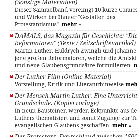
(Sonstige Materialien)
Dieser Sammelband vereinigt 10 kurze Comic
und Wirken berühmter "Gestalten des
Protestantismus".
mehr
»
DAMALS, das Magazin für Geschichte: "Di
Reformatoren" (Texte / Zeitschriftenartikel)
Mar­tin Lu­ther, Huld­rych Zwing­li und Jo­han­n
jene großen Reformatoren, welche die Amtskir
und neue Glaubensgrundsätze formulierten.
Der Luther-Film (Online-Material)
Vorstellung, Kritik und Literaturhinweise
meh
Der Mensch Martin Luther. Eine Unterrichts
Grundschule. (Kopiervorlage)
In neun Bausteinen werden Eckpunkte aus d
Luthers thematisiert und somit Zugänge zur Tr
evangelischen Glaubens geschaffen.
mehr
»
Der Protestant. Deutschland zwischen 150