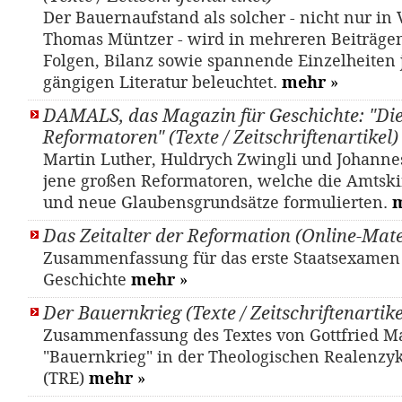
Der Bauernaufstand als solcher - nicht nur in
Thomas Müntzer - wird in mehreren Beiträgen
Folgen, Bilanz sowie spannende Einzelheiten j
gängigen Literatur beleuchtet.
mehr
»
DAMALS, das Magazin für Geschichte: "Di
Reformatoren" (Texte / Zeitschriftenartikel)
Mar­tin Lu­ther, Huld­rych Zwing­li und Jo­han­n
jene großen Reformatoren, welche die Amtskir
und neue Glaubensgrundsätze formulierten.
Das Zeitalter der Reformation (Online-Mate
Zusammenfassung für das erste Staatsexamen
Geschichte
mehr
»
Der Bauernkrieg (Texte / Zeitschriftenartike
Zusammenfassung des Textes von Gottfried Ma
"Bauernkrieg" in der Theologischen Realenzy
(TRE)
mehr
»