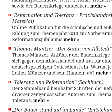
handlungsorientierte Weise zentrale Themen 
sowie der Bauernkriege entdecken.
mehr
»
"Reformation und Toleranz." Praxishandre
Material)
Online-Publikation für die schulische und auß
Bildung zum Themenjahr 2013 zur Vorbereitu
Reformationsjubiläums
mehr
»
"Thomas Müntzer - Der Satan von Allstedt" 
Thomas Müntzer, Anführer der Bauernkriege 
sich gegen den Ablasshandel und trat für ein
deutschsprachigen Gottesdienst ein. Warum je
Luther Müntzer und sein Handeln ab?
mehr
»
"Toleranz und Reformation" (Sachbuch)
Der Sammelband beinhaltet Schriften der Ref
diverser zeitgenössischer Autoren zum Thema
Toleranz.
mehr
»
„Der Bauer stund auf im Lande“ (Entstehu