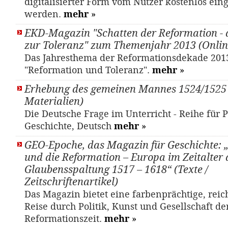
digitalisierter Form vom Nutzer kostenlos ein
werden.
mehr
»
EKD-Magazin "Schatten der Reformation - 
zur Toleranz" zum Themenjahr 2013 (Onlin
Das Jahresthema der Reformationsdekade 2013 
"Reformation und Toleranz".
mehr
»
Erhebung des gemeinen Mannes 1524/1525 
Materialien)
Die Deutsche Frage im Unterricht - Reihe für Po
Geschichte, Deutsch
mehr
»
GEO-Epoche, das Magazin für Geschichte: 
und die Reformation – Europa im Zeitalter 
Glaubensspaltung 1517 – 1618“ (Texte /
Zeitschriftenartikel)
Das Magazin bietet eine farbenprächtige, reic
Reise durch Politik, Kunst und Gesellschaft de
Reformationszeit.
mehr
»