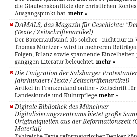
die Glaubenskonflikte der christlichen Konfe
Ausgangspunkt hat.
mehr
»
DAMALS, das Magazin für Geschichte: "De
(Texte / Zeitschriftenartikel)
Der Bauernaufstand als solcher - nicht nur in
Thomas Müntzer - wird in mehreren Beiträgen
Folgen, Bilanz sowie spannende Einzelheiten j
gängigen Literatur beleuchtet.
mehr
»
Die Emigration der Salzburger Protestante
Jahrhundert (Texte / Zeitschriftenartikel)
Artikel in Frankenland online - Zeitschrift fü
Landeskunde und Kulturpflege
mehr
»
Digitale Bibliothek des Münchner
Digitalisierungszentrums bietet große Sa
Originalquellen aus der Reformationszeit (
Material)
Zahlreiche Texte reformatorischer Denker kö