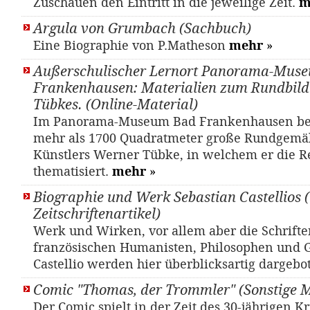
Zuschauen den Eintritt in die jeweilige Zeit.
m
Argula von Grumbach (Sachbuch)
Eine Biographie von P.Matheson
mehr
»
Außerschulischer Lernort Panorama-Mus
Frankenhausen: Materialien zum Rundbil
Tübkes. (Online-Material)
Im Panorama-Museum Bad Frankenhausen bef
mehr als 1700 Quadratmeter große Rundgemä
Künstlers Werner Tübke, in welchem er die R
thematisiert.
mehr
»
Biographie und Werk Sebastian Castellios (
Zeitschriftenartikel)
Werk und Wirken, vor allem aber die Schrifte
französischen Humanisten, Philosophen und 
Castellio werden hier überblicksartig dargebo
Comic "Thomas, der Trommler" (Sonstige M
Der Comic spielt in der Zeit des 30-jährigen K