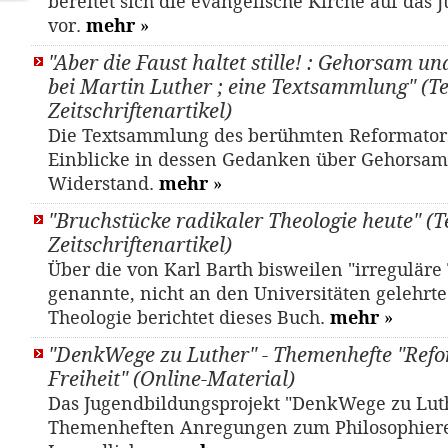
bereitet sich die evangelische Kirche auf das 
vor.
mehr
»
"Aber die Faust haltet stille! : Gehorsam 
bei Martin Luther ; eine Textsammlung" (Te
Zeitschriftenartikel)
Die Textsammlung des berühmten Reformators
Einblicke in dessen Gedanken über Gehorsa
Widerstand.
mehr
»
"Bruchstücke radikaler Theologie heute" (Te
Zeitschriftenartikel)
Über die von Karl Barth bisweilen "irreguläre
genannte, nicht an den Universitäten gelehrte
Theologie berichtet dieses Buch.
mehr
»
"DenkWege zu Luther" - Themenhefte "Ref
Freiheit" (Online-Material)
Das Jugendbildungsprojekt "DenkWege zu Luth
Themenheften Anregungen zum Philosophier