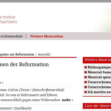
rrichtsmodule
Weitere Materialien
pulse zur Reformation
/
Auswahl
Weitere Materia
emen der Reformation
Bildungsimpul
Material-Sam
Material spezi
Unterrichtsma
e
»
Unterrichtsma
nnes Calvin (Texte / Zeitschriftenartikel)
Ich möchte ne
ich: So war er Reformator und Eiferer,
n unmenschlich gegen seine Widersacher.
mehr
»
Liste der Materi
rmation" (Sachbuch)