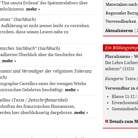
"Una sancta Ecclesia" des Spätmittelalters über
katholizismus.
mehr
»
mmies" (Sachbuch)
Aufklärung ist nicht immer leicht zu verstehen.
Aktualisieren
|
otzdem, diese seinen Lesern nahe zu
Ein Bildungsimpu
enisches Sachbuch“ (Sachbuch)
aillierten Überblick über die Geschichte des
Pluralismus – W
n.
mehr
»
Die Lehre Luther
arbitrio“ (1525)
anist und Verteidiger der religiösen Toleranz
uch)
Kategorie
: Texte 
iographie Castellios eines der wenigen Werke
Verwendbar in de
ranzösischen Gelehrten beschäftigt.
mehr
»
Klasse 11-12
lios (Texte / Zeitschriftenartikel)
Erwachsenen
chriften des französischen Humanisten,
Gemeindearb
erden hier überblicksartig dargeboten.
mehr
»
Details zum M