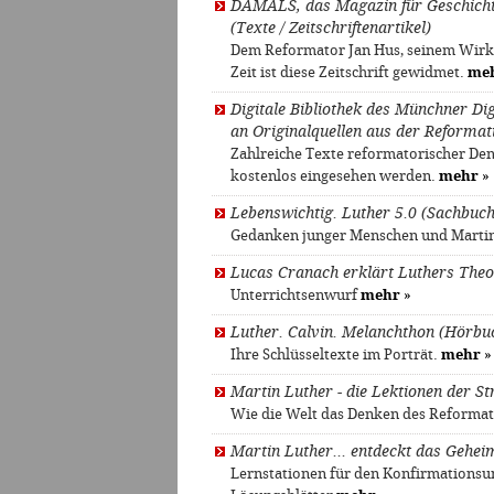
DAMALS, das Magazin für Geschichte
(Texte / Zeitschriftenartikel)
Dem Reformator Jan Hus, seinem Wirke
Zeit ist diese Zeitschrift gewidmet.
me
Digitale Bibliothek des Münchner D
an Originalquellen aus der Reformati
Zahlreiche Texte reformatorischer Den
kostenlos eingesehen werden.
mehr
»
Lebenswichtig. Luther 5.0 (Sachbuch
Gedanken junger Menschen und Marti
Lucas Cranach erklärt Luthers Theol
Unterrichtsenwurf
mehr
»
Luther. Calvin. Melanchthon (Hörbu
Ihre Schlüsseltexte im Porträt.
mehr
»
Martin Luther - die Lektionen der S
Wie die Welt das Denken des Reformat
Martin Luther... entdeckt das Gehei
Lernstationen für den Konfirmationsun