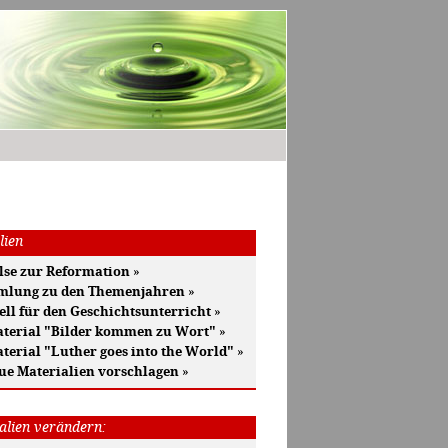
lien
se zur Reformation
»
mlung zu den Themenjahren
»
ell für den Geschichtsunterricht
»
terial "Bilder kommen zu Wort"
»
terial "Luther goes into the World"
»
ue Materialien vorschlagen
»
alien verändern: