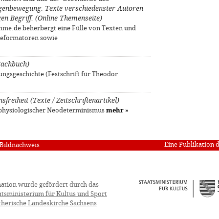
genbewegung. Texte verschiedenster Autoren
gen Begriff. (Online Themenseite)
me.de beherbergt eine Fülle von Texten und
Reformatoren sowie
(Sachbuch)
ungsgeschichte (Festschrift für Theodor
reiheit (Texte / Zeitschriftenartikel)
physiologischer Neodeterminismus
mehr
»
Eine Publikation 
Bildnachweis
ation wurde gefördert durch das
atsministerium für Kultus und Sport
therische Landeskirche Sachsens