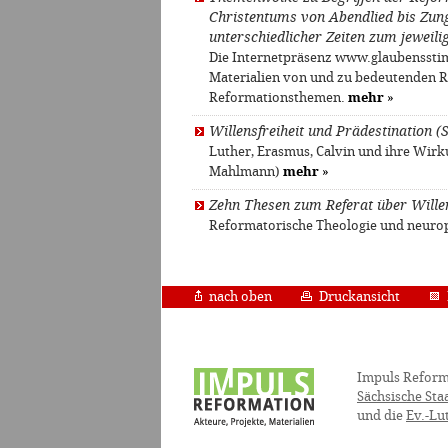
Christentums von Abendlied bis Zun
unterschiedlicher Zeiten zum jeweili
Die Internetpräsenz www.glaubensstim
Materialien von und zu bedeutenden 
Reformationsthemen.
mehr
»
Willensfreiheit und Prädestination 
Luther, Erasmus, Calvin und ihre Wirk
Mahlmann)
mehr
»
Zehn Thesen zum Referat über Willensf
Reformatorische Theologie und neuro
nach oben
Druckansicht
Impuls Reform
Sächsische Sta
und die
Ev.-Lu