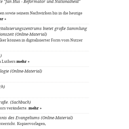
 "Jan Hus - Reformator und Nationalheld"
n sowie seinem Nachwirken bis in die heutige
hr
»
igitalisierungszentrums bietet große Sammlung
onszeit (Online-Material)
ker können in digitalisierter Form vom Nutzer
)
n Luthers
mehr
»
ogie (Online-Material)
ch)
traße. (Sachbuch)
ors veränderte.
mehr
»
mnis des Evangeliums (Online-Material)
terricht. Kopiervorlagen,