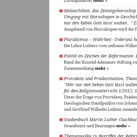
Lösungsblätter
mehr
»
Melanchthon, das Zeitungshoroskop
Umgang mit Horoskopen in Geschicht
nur den lieben Gott lässt walten…" En
Ausgehend von Horoskopen wird die Fr
Pluralismus – Wahrheit –Toleranz heu
Die Lehre Luthers vom unfreien Willen
Politik im Zeichen der Reformation. 
Band der Konrad-Adenauer-Stiftung zu 
Zusammenhang
mehr
»
Providenz und Prädestination, Theodi
"Wer nur den lieben Gott lässt walt
für den Religionsunterricht 1/2012, 54
Unter der Frage von Providenz, Prädes
theologischen Standpunkte von Johann
und Gottfried Wilhelm Leibniz einande
Studienbuch Martin Luther (Sachbuc
Grundtexte und Deutungen
mehr
»
Themenwolke zu Begriffen der Refor