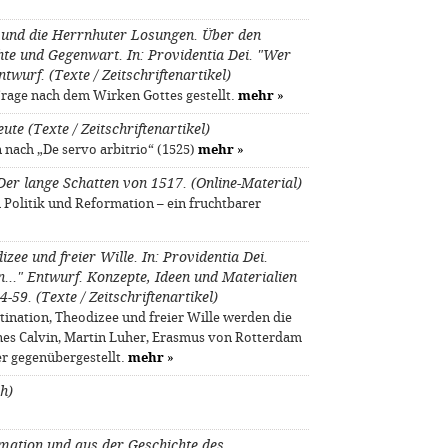
 und die Herrnhuter Losungen. Über den
e und Gegenwart. In: Providentia Dei. "Wer
twurf. (Texte / Zeitschriftenartikel)
age nach dem Wirken Gottes gestellt.
mehr
»
te (Texte / Zeitschriftenartikel)
 nach „De servo arbitrio“ (1525)
mehr
»
Der lange Schatten von 1517. (Online-Material)
Politik und Reformation – ein fruchtbarer
zee und freier Wille. In: Providentia Dei.
en…" Entwurf. Konzepte, Ideen und Materialien
-59. (Texte / Zeitschriftenartikel)
tination, Theodizee und freier Wille werden die
es Calvin, Martin Luher, Erasmus von Rotterdam
r gegenübergestellt.
mehr
»
h)
mation und aus der Geschichte des