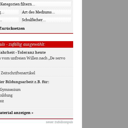
Zurücksetzen
ls - zufällig ausgewählt:
ahrheit –Toleranz heute
s vom unfreien Willen nach „De servo
/ Zeitschriftenartikel
r Bildungsarbeit z.B. für:
 / Gymnasium
bildung
eit
aterial anzeigen
»
neuer Zufallsimpuls