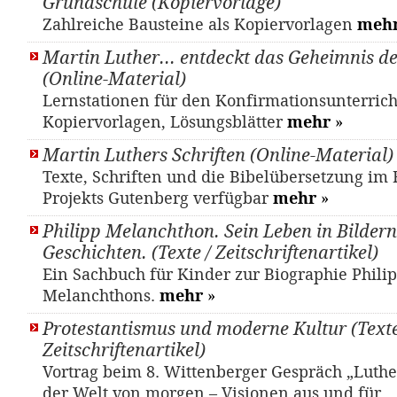
Grundschule (Kopiervorlage)
Zahlreiche Bausteine als Kopiervorlagen
meh
Martin Luther... entdeckt das Geheimnis d
(Online-Material)
Lernstationen für den Konfirmationsunterrich
Kopiervorlagen, Lösungsblätter
mehr
»
Martin Luthers Schriften (Online-Material)
Texte, Schriften und die Bibelübersetzung i
Projekts Gutenberg verfügbar
mehr
»
Philipp Melanchthon. Sein Leben in Bilder
Geschichten. (Texte / Zeitschriftenartikel)
Ein Sachbuch für Kinder zur Biographie Phili
Melanchthons.
mehr
»
Protestantismus und moderne Kultur (Texte
Zeitschriftenartikel)
Vortrag beim 8. Wittenberger Gespräch „Luther
der Welt von morgen – Visionen aus und für