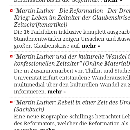
Reformation bis in die Gegenwart".
mehr
»
"Martin Luther - Die Reformation - Der Dre
Krieg: Leben im Zeitalter der Glaubenskrise"
Zeitschriftenartikel)
Die 16 Farbfolien inklusive komplett ausgearb
Stundenentwürfen zeigen Ursachen und Aus
großen Glaubenskrise auf.
mehr
»
"Martin Luther und der kulturelle Wandel 
konfessionellen Zeitalter" (Online-Material)
Die in Zusammenarbeit von Thillm und Studi
Universität Erfurt entstandene Wanderausstel
multimedial über den kulturellen Wandel zu Z
informieren.
mehr
»
"Martin Luther: Rebell in einer Zeit des U
(Sachbuch)
Eine neue Biographie Schillings betrachtet L
des Reformators, welcher die Reformation als 